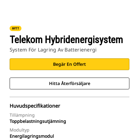
NYTT
Telekom Hybridenergisystem
System För Lagring Av Batterienergi
Begär En Offert
Hitta Återförsäljare
Huvudspecifikationer
Tillämpning
Toppbelastningsutjämning
Modultyp
Energilagringsmodul