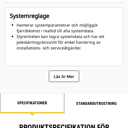
solenergin är otillräcklig eller inte tillgänglig.
Systemreglage
Hanterar systemparametrar och möjliggör
fjärråtkomst i realtid till alla systemdata.
Styrenheten kan lagra systemdata och har ett
pekskärmsgränssnitt för enkel hantering av
installations- och serviceåtgärder.
Läs In Mer
SPECIFIKATIONER
STANDARDUTRUSTNING
PRODUKTSPECIFIKATION FÖR