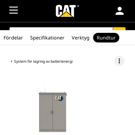
person
SEARCH
search
Fördelar
Specifikationer
Verktyg
Rundtur
more_vert
System för lagring av batterienergi