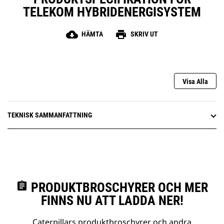
TELEKOM HYBRIDENERGISYSTEM
cloud_download
print
HÄMTA
SKRIV UT
Visa Alla
TEKNISK SAMMANFATTNING
assignment
PRODUKTBROSCHYRER OCH MER
FINNS NU ATT LADDA NER!
Caterpillars produktbroschyrer och andra