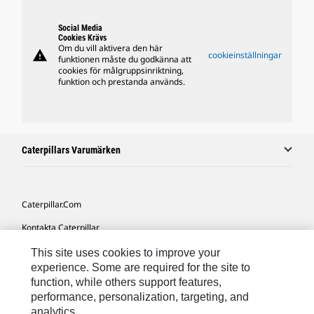
Social Media
Cookies Krävs
Om du vill aktivera den här
warning
cookieinställningar
funktionen måste du godkänna att
cookies för målgruppsinriktning,
funktion och prestanda används.
Caterpillars Varumärken
Caterpillar.com
Kontakta Caterpillar
Mina Marknadsföringspreferenser
This site uses cookies to improve your
experience. Some are required for the site to
Platskarta
function, while others support features,
performance, personalization, targeting, and
Cookie Settings
analytics.