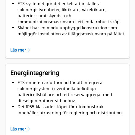
ETS-systemet gör det enkelt att installera
solenergistyrenheter, likriktare, växelriktare,
batterier samt skydds- och
kommunikationsmaskinvara i ett enda robust skåp.
Skåpet har en moduluppbyggd konstruktion som
möjliggör installation av tilläggsmaskinvara på fältet
så att du kan hantera ökande energibehov på
anläggningen.
Läs mer
Energiintegrering
ETS-enheten är utformad för att integrera
solenergisystem i eventuella befintliga
battericellshållare och ett reservaggregat med
dieselgeneratorer vid behov.
Det IP55-klassade skåpet för utomhusbruk
innehåller utrustning för reglering och distribution
av energi. Det har dessutom plats för lämpliga
batterier som kan lagra den alstrade energin som
Läs mer
kan användas när tillförseln från elnätet och