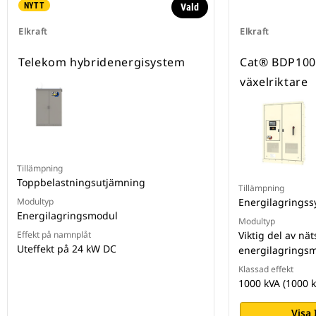
NYTT
Vald
Elkraft
Elkraft
Telekom hybridenergisystem
Cat® BDP1000
växelriktare
Tillämpning
Toppbelastningsutjämning
Tillämpning
Modultyp
Energilagrings
Energilagringsmodul
Modultyp
Effekt på namnplåt
Viktig del av nät
Uteffekt på 24 kW DC
energilagrings
Klassad effekt
1000 kVA (1000 k
Visa