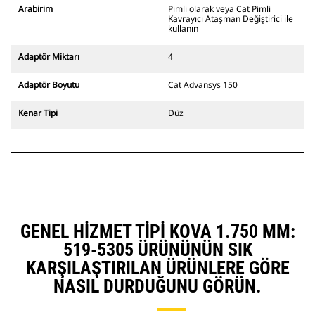
ekskavatörlerle uyumludur. Kanal
Arabirim
Pimli olarak veya Cat Pimli
açmaya uygun genişlikte ataşman
Kavrayıcı Ataşman Değiştirici ile
değiştiriciler de mevcuttur.
kullanın
CW Özel Ataşman Değiştirici
sistemle uyumlu ataşmanlar, sabit
Adaptör Miktarı
4
hızlı ataşman değiştirici
menteşeleri kullanır. CW Özel
Adaptör Boyutu
Cat Advansys 150
Ataşman Değiştiricilerde bulunan
takoz tarzı kilitleme sistemi
Kenar Tipi
Düz
ataşmanları sabit tutar.
CW Özel Ataşman Değiştiriciler,
tüm paletli ve tekerlekli
ekskavatörler için mevcuttur.
GENEL HIZMET TIPI KOVA 1.750 MM:
519-5305 ÜRÜNÜNÜN SIK
KARŞILAŞTIRILAN ÜRÜNLERE GÖRE
NASIL DURDUĞUNU GÖRÜN.