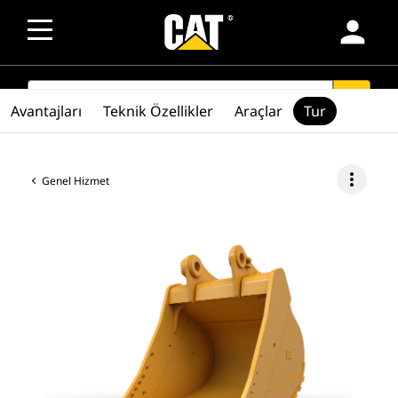
person
SEARCH
search
Avantajları
Teknik Özellikler
Araçlar
Tur
more_vert
Genel Hizmet