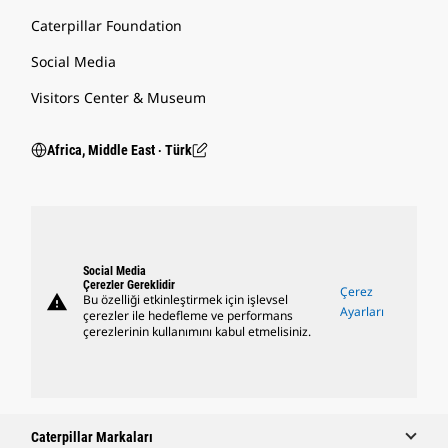
Caterpillar Foundation
Social Media
Visitors Center & Museum
Africa, Middle East ‧ Türk
Social Media
Çerezler Gereklidir
Çerez
warning
Bu özelliği etkinleştirmek için işlevsel
Ayarları
çerezler ile hedefleme ve performans
çerezlerinin kullanımını kabul etmelisiniz.
Caterpillar Markaları