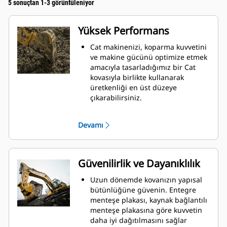
5 sonuçtan 1-3 görüntüleniyor
Yüksek Performans
Cat makinenizi, koparma kuvvetini
ve makine gücünü optimize etmek
amacıyla tasarladığımız bir Cat
kovasıyla birlikte kullanarak
üretkenliği en üst düzeye
çıkarabilirsiniz.
Çift yarıçaplı kovan profili kovanın
içine malzeme akışını iyileştirir.
Devamı
İlave taban mesafesi, kovanın alt
tarafının kazı yapmamasını
sağlayarak bakım maliyetlerini
azaltır.
Güvenilirlik ve Dayanıklılık
Kazma işlemi sırasında yakıt
tüketimi en yüksek düzeydedir. Cat
Uzun dönemde kovanızın yapısal
kovaları, makinenizin toplam
bütünlüğüne güvenin. Entegre
çalışma üretkenliğini iyileştirmek
menteşe plakası, kaynak bağlantılı
amacıyla malzemeleri hızlı biçimde
menteşe plakasına göre kuvvetin
kesmek üzere tasarlanmıştır.
daha iyi dağıtılmasını sağlar