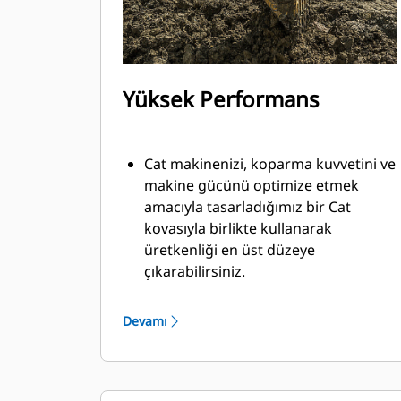
Yüksek Performans
Cat makinenizi, koparma kuvvetini ve
makine gücünü optimize etmek
amacıyla tasarladığımız bir Cat
kovasıyla birlikte kullanarak
üretkenliği en üst düzeye
çıkarabilirsiniz.
Çift yarıçaplı kovan profili kovanın
içine malzeme akışını iyileştirir. İlave
Devamı
taban mesafesi, kovanın alt tarafının
kazı yapmamasını sağlayarak bakım
maliyetlerini azaltır.
Kazma işlemi sırasında yakıt tüketimi