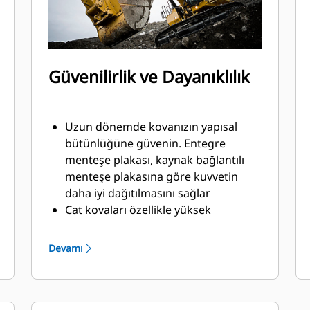
Güvenilirlik ve Dayanıklılık
Uzun dönemde kovanızın yapısal
bütünlüğüne güvenin. Entegre
menteşe plakası, kaynak bağlantılı
menteşe plakasına göre kuvvetin
daha iyi dağıtılmasını sağlar
Cat kovaları özellikle yüksek
aşınmaya maruz kalan kısımları çok
güçlü, aşınmaya dirençli çelikten
Devamı
üretilmiştir
Cat Zemin Kavrama Ataşmanları
(GET) ile kovanızın malzemeyle temas
eden ve yüksek aşınma görülen