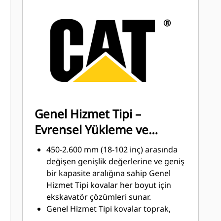
kısımlarını koruyun
®
™
Cat
Advansys
GET ile zorlu
uygulamalarda daha yüksek koruma,
yığına daha kolay penetrasyon ve
daha kısa çevrim süreleri elde edin
Advansys çekiç gerektirmeyen GET
sistemi ile uçları her zamankinden
daha kısa sürede takın ve çıkarın
CapSure tutma özelliğiyle yalnızca
Genel Hizmet Tipi –
temel el aletlerini kullanarak uç ve
Evrensel Yükleme ve
adaptörler için güvenli bir bağlantı
sağlayın
Malzeme Taşıma için
450-2.600 mm (18-102 inç) arasında
Kova ve uygulama kombinasyonunuz
değişen genişlik değerlerine ve geniş
için doğru GET sistemini seçerek
bir kapasite aralığına sahip Genel
bakım maliyetlerini azaltın. Özel
Hizmet Tipi kovalar her boyut için
uygulama ihtiyaçlarınız için kova
ekskavatör çözümleri sunar.
uçlarında çeşitli seçenekler
Genel Hizmet Tipi kovalar toprak,
mevcuttur.
balçık ve ince çakıl toprak karışımı