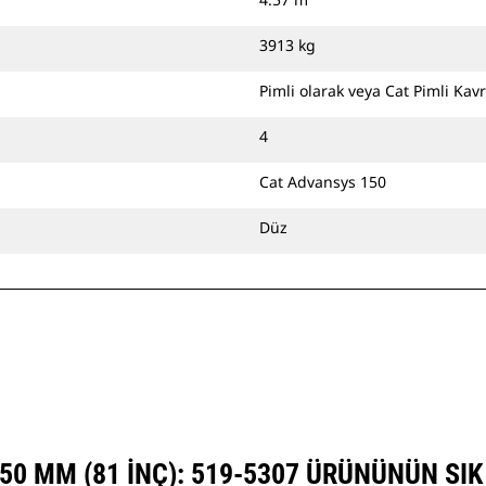
CW Özel Ataşman Değiştirici ile
kullanabilirsiniz.
3913 kg
Pimli olarak veya Cat Pimli Kavr
4
Cat Advansys 150
Düz
050 MM (81 INÇ): 519-5307 ÜRÜNÜNÜN SI