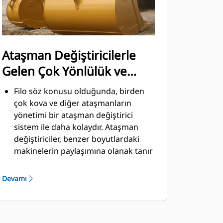
Ataşman Değiştiricilerle
Gelen Çok Yönlülük ve
Kolaylık
Filo söz konusu olduğunda, birden
çok kova ve diğer ataşmanların
yönetimi bir ataşman değiştirici
sistem ile daha kolaydır. Ataşman
değiştiriciler, benzer boyutlardaki
makinelerin paylaşımına olanak tanır
ve ataşmanlar güvenli kabin
ortamından çıkılmadan saniyeler
Devamı
içinde değiştirilebilir.
Doğrudan makineye pim ile
takılabilen kovalar, Pimli Kavrayıcı
®
Performans kovaları hariç, Cat
Pimli