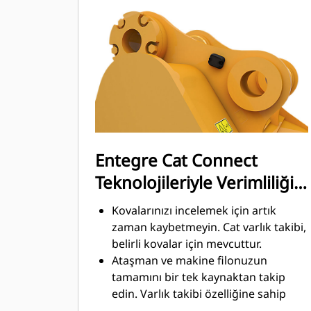
en yüksek düzeydedir. Cat kovaları,
makinenizin toplam çalışma
üretkenliğini iyileştirmek amacıyla
malzemeleri hızlı biçimde kesmek
üzere tasarlanmıştır.
Daha az zamanda daha fazla
malzeme yükleyin. Kovanın şekli ve
yan koruyucular, her yüklemede daha
fazla malzemeyi kovada tutar.
Entegre Cat Connect
Teknolojileriyle Verimliliği
ve Üretkenliği Artırın
Kovalarınızı incelemek için artık
zaman kaybetmeyin. Cat varlık takibi,
belirli kovalar için mevcuttur.
Ataşman ve makine filonuzun
tamamını bir tek kaynaktan takip
edin. Varlık takibi özelliğine sahip
®
kovalar, VisionLink
içinden ve