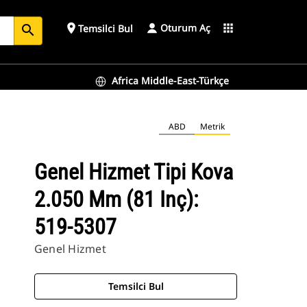
Oturum Aç
place
apps
Temsilci Bul
search
Africa Middle-East-Türkçe
ABD
Metrik
Genel Hizmet Tipi Kova
2.050 Mm (81 Inç):
519-5307
Genel Hizmet
Temsilci Bul