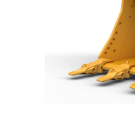
Genel Hizmet Tipi Kova 2.050 Mm (81 Inç): 519-5307
Avan
Modeli Değiştirin