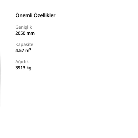
Önemli Özellikler
Genişlik
2050 mm
Kapasite
4.57 m³
Ağırlık
3913 kg
Temsilci Bul