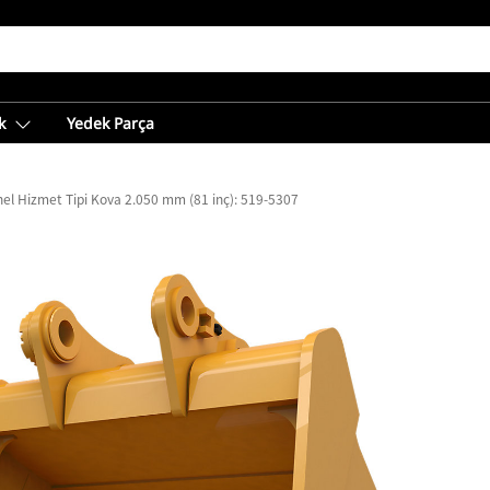
k
Yedek Parça
el Hizmet Tipi Kova 2.050 mm (81 inç): 519-5307