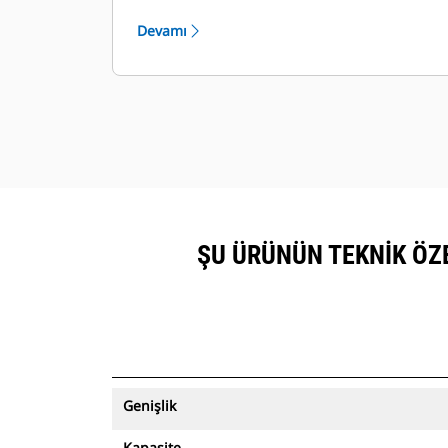
™
Product Link
aboneliği olan
Devamı
ekipmanlar vasıtasıyla
görüntülenebilir.
Varlıklarınızı güvende tutun. Varlık
izleme özelliğine sahip kovalar, kolay
kurulumlu saha sınırından çıktığı
zaman bir uyarı gönderir.
ŞU ÜRÜNÜN TEKNIK ÖZEL
Genişlik
Kapasite