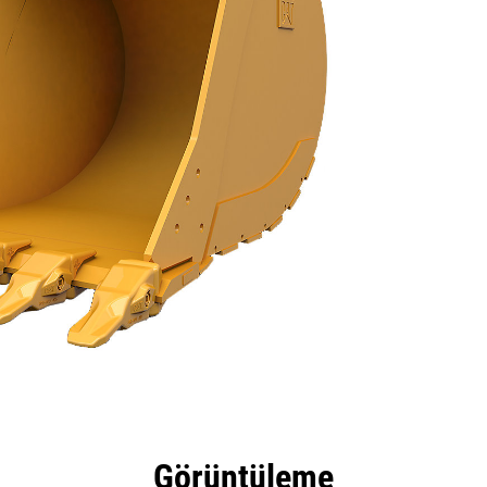
tajları
Teknik Özellikler
Araçlar
Tur
Görüntüleme