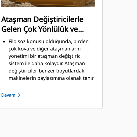
Ataşman Değiştiricilerle
Gelen Çok Yönlülük ve
Kolaylık
Filo söz konusu olduğunda, birden
çok kova ve diğer ataşmanların
yönetimi bir ataşman değiştirici
sistem ile daha kolaydır. Ataşman
değiştiriciler, benzer boyutlardaki
makinelerin paylaşımına olanak tanır
ve ataşmanlar güvenli kabin
ortamından çıkılmadan saniyeler
Devamı
içinde değiştirilebilir.
Doğrudan makineye pim ile
takılabilen kovalar, Pimli Kavrayıcı
®
Performans kovaları hariç, Cat
Pimli
Kavrayıcı Ataşman Değiştiricilerle de
uyumludur. Pimli Kavrayıcı