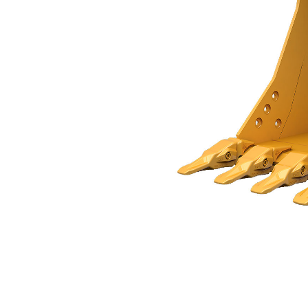
Genel Hizmet Tipi Kova 1.200 Mm: 552-8198
Avan
Modeli Değiştirin