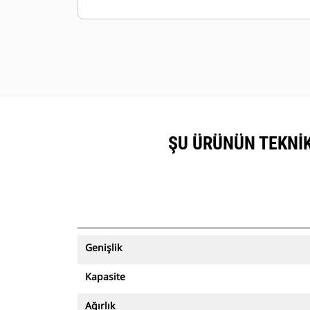
görüntülenebilir.
Makinelerinizi güvende tutun. Varlık
izleme özelliğine sahip kovalar, kolay
kurulumlu saha sınırından çıktığı
zaman bir uyarı gönderir.
ŞU ÜRÜNÜN TEKNIK
Genişlik
Kapasite
Ağırlık