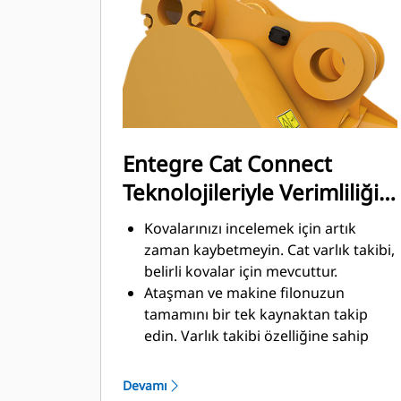
üretkenliğini iyileştirmek amacıyla
malzemeleri hızlı biçimde kesmek
üzere tasarlanmıştır.
Daha az zamanda daha fazla
malzeme yükleyin. Kovanın şekli ve
yan koruyucular, her yüklemede daha
fazla malzemeyi kovada tutar.
Entegre Cat Connect
Teknolojileriyle Verimliliği
ve Üretkenliği Artırın
Kovalarınızı incelemek için artık
zaman kaybetmeyin. Cat varlık takibi,
belirli kovalar için mevcuttur.
Ataşman ve makine filonuzun
tamamını bir tek kaynaktan takip
edin. Varlık takibi özelliğine sahip
®
kovalar, VisionLink
içinden ve
™
Product Link
aboneliği olan
Devamı
ekipmanlar vasıtasıyla