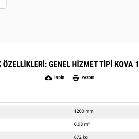
 ÖZELLIKLERI: GENEL HIZMET TIPI KOVA 1
cloud_download
print
İNDIR
YAZDIR
1200 mm
0.98 m³
672 kg