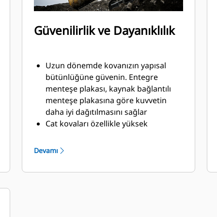
Güvenilirlik ve Dayanıklılık
Uzun dönemde kovanızın yapısal
bütünlüğüne güvenin. Entegre
menteşe plakası, kaynak bağlantılı
menteşe plakasına göre kuvvetin
daha iyi dağıtılmasını sağlar
Cat kovaları özellikle yüksek
aşınmaya maruz kalan kısımları çok
güçlü, aşınmaya dirençli çelikten
Devamı
üretilmiştir
Cat Zemin Kavrama Ataşmanları
(GET) ile kovanızın malzemeyle temas
eden ve yüksek aşınma görülen
kısımlarını koruyun
®
™
Cat
Advansys
GET ile zorlu