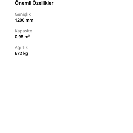
Önemli Özellikler
Genişlik
1200 mm
Kapasite
0.98 m³
Ağırlık
672 kg
Temsilci Bul