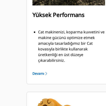
Yüksek Performans
Cat makinenizi, koparma kuvvetini ve
makine gücünü optimize etmek
amacıyla tasarladığımız bir Cat
kovasıyla birlikte kullanarak
üretkenliği en üst düzeye
çıkarabilirsiniz.
Çift yarıçaplı kovan profili kovanın
içine malzeme akışını iyileştirir. İlave
Devamı
taban mesafesi, kovanın alt tarafının
kazı yapmamasını sağlayarak bakım
maliyetlerini azaltır.
Kazma işlemi sırasında yakıt tüketimi
en yüksek düzeydedir. Cat kovaları,
makinenizin toplam çalışma