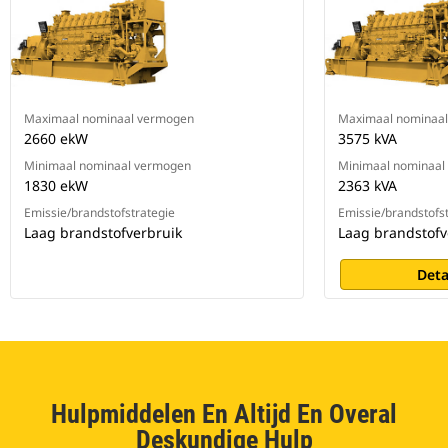
Maximaal nominaal vermogen
Maximaal nominaa
2660 ekW
3575 kVA
Minimaal nominaal vermogen
Minimaal nominaal
1830 ekW
2363 kVA
Emissie/brandstofstrategie
Emissie/brandstofs
Laag brandstofverbruik
Laag brandstofv
Deta
Hulpmiddelen En Altijd En Overal
Deskundige Hulp