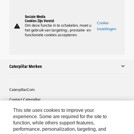
Sociale Media
Cookies Zijn Vereist
Cookie-
warning
Om deze functie in te schakelen, moet u
instellingen
het gebruik van targeting-, prestatie- en
functionele cookies accepteren.
Caterpillar Merken
Caterpillar.com
Contact Caterpillar
Mijn Marketingvoorkeuren
This site uses cookies to improve your
experience. Some are required for the site to
Site Map
function, while others support features,
performance, personalization, targeting, and
Cookie Settings