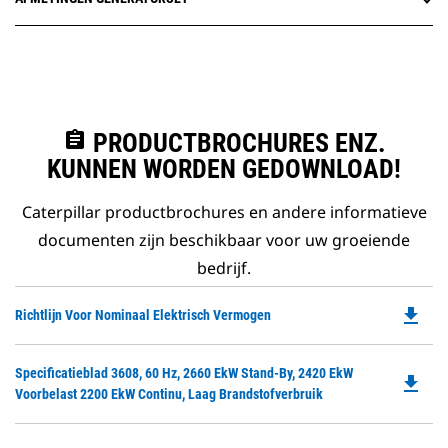
assignment
PRODUCTBROCHURES ENZ.
KUNNEN WORDEN GEDOWNLOAD!
Caterpillar productbrochures en andere informatieve
documenten zijn beschikbaar voor uw groeiende
bedrijf.
file_download
Do
Richtlijn Voor Nominaal Elektrisch Vermogen
P
O
Do
Specificatieblad 3608, 60 Hz, 2660 EkW Stand-By, 2420 EkW
in
file_download
P
Voorbelast 2200 EkW Continu, Laag Brandstofverbruik
a
O
N
in
Ta