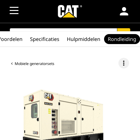
person
SEARCH
search
Voordelen
Specificaties
Hulpmiddelen
Rondleiding
more_vert
Mobiele generatorsets