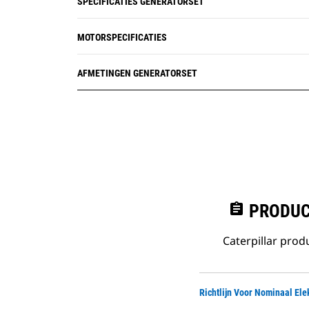
SPECIFICATIES GENERATORSET
MOTORSPECIFICATIES
AFMETINGEN GENERATORSET
assignment
PRODUC
Caterpillar pro
Richtlijn Voor Nominaal El