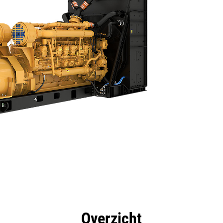
rdelen
Specificaties
Hulpmiddelen
Rondleidin
Overzicht