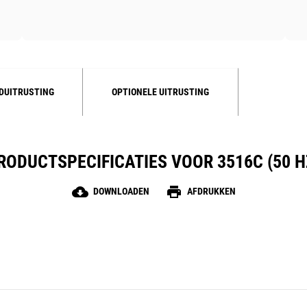
DUITRUSTING
OPTIONELE UITRUSTING
RODUCTSPECIFICATIES VOOR 3516C (50 H
cloud_download
print
DOWNLOADEN
AFDRUKKEN