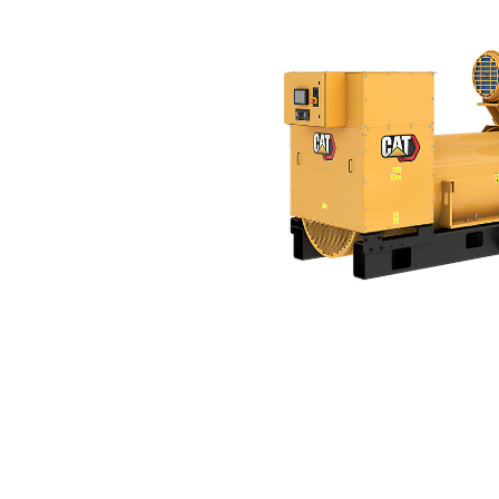
3516C (50 Hz)
Voo
Model wijzigen