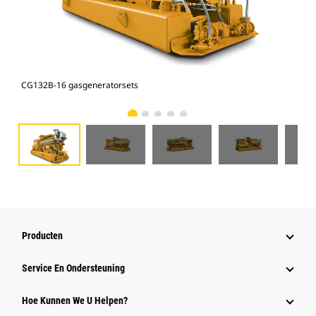
CG132B-16 gasgeneratorsets
CG1
Producten
Service En Ondersteuning
Hoe Kunnen We U Helpen?