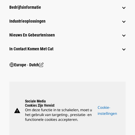
Bedrijfsinformatie
Industrieoplossingen
Nieuws En Gebeurtenissen
In Contact Komen Met Cat
Europe ‧ Dutch
Sociale Media
Cookies Zijn Vereist
Cookie-
warning
Om deze functie in te schakelen, moet u
instellingen
het gebruik van targeting-, prestatie- en
functionele cookies accepteren.