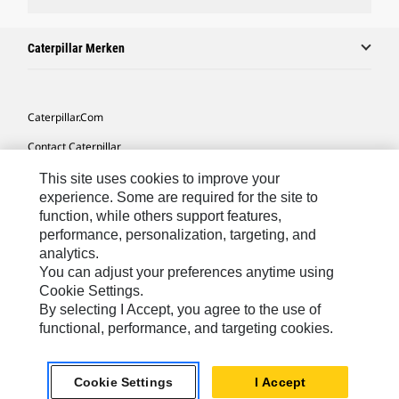
Caterpillar Merken
Caterpillar.com
Contact Caterpillar
Mijn Marketingvoorkeuren
This site uses cookies to improve your
experience. Some are required for the site to
Site Map
function, while others support features,
performance, personalization, targeting, and
Cookie Settings
analytics.
Legal
You can adjust your preferences anytime using
Cookie Settings.
Privacy
By selecting I Accept, you agree to the use of
functional, performance, and targeting cookies.
Europe-Dutch
© 2026 Caterpillar. Alle rechten voorbehouden.
Cookie Settings
I Accept