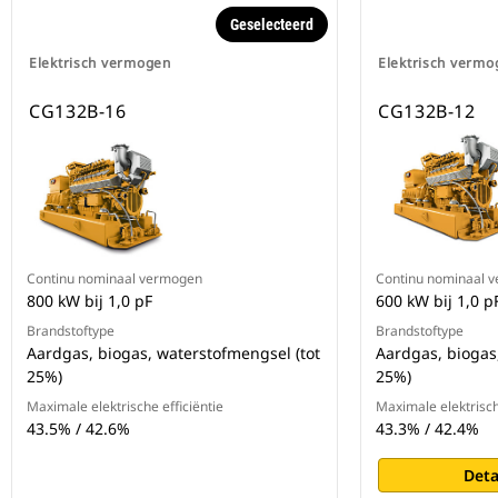
Geselecteerd
Elektrisch vermogen
Elektrisch vermo
CG132B-16
CG132B-12
Continu nominaal vermogen
Continu nominaal 
800 kW bij 1,0 pF
600 kW bij 1,0 p
Brandstoftype
Brandstoftype
Aardgas, biogas, waterstofmengsel (tot
Aardgas, biogas
25%)
25%)
Maximale elektrische efficiëntie
Maximale elektrisch
43.5% / 42.6%
43.3% / 42.4%
Deta