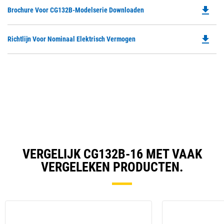
O
file_download
Do
Brochure Voor CG132B-Modelserie Downloaden
in
P
a
O
N
file_download
Do
Richtlijn Voor Nominaal Elektrisch Vermogen
in
Ta
P
a
O
N
in
Ta
a
N
Ta
VERGELIJK CG132B-16 MET VAAK
VERGELEKEN PRODUCTEN.