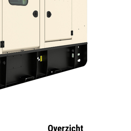
rdelen
Specificaties
Hulpmiddelen
Rondleidin
Overzicht