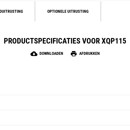
DUITRUSTING
OPTIONELE UITRUSTING
PRODUCTSPECIFICATIES VOOR XQP115
cloud_download
print
DOWNLOADEN
AFDRUKKEN