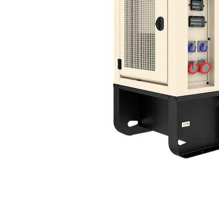
XQP115
Voo
Model wijzigen