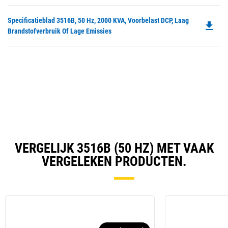
in
Ta
a
Do
Specificatieblad 3516B, 50 Hz, 2000 KVA, Voorbelast DCP, Laag
N
file_download
P
Brandstofverbruik Of Lage Emissies
Ta
O
in
a
N
Ta
VERGELIJK 3516B (50 HZ) MET VAAK
VERGELEKEN PRODUCTEN.