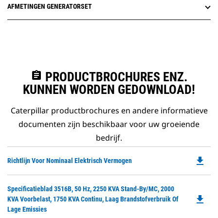
AFMETINGEN GENERATORSET
assignment
PRODUCTBROCHURES ENZ.
KUNNEN WORDEN GEDOWNLOAD!
Caterpillar productbrochures en andere informatieve
documenten zijn beschikbaar voor uw groeiende
bedrijf.
file_download
Do
Richtlijn Voor Nominaal Elektrisch Vermogen
P
O
Do
Specificatieblad 3516B, 50 Hz, 2250 KVA Stand-By/MC, 2000
in
file_download
P
KVA Voorbelast, 1750 KVA Continu, Laag Brandstofverbruik Of
a
O
Lage Emissies
N