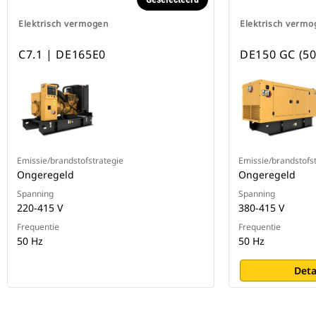
Elektrisch vermogen
Elektrisch vermo
C7.1 | DE165E0
DE150 GC (50
Emissie/brandstofstrategie
Emissie/brandstofs
Ongeregeld
Ongeregeld
Spanning
Spanning
220-415 V
380-415 V
Frequentie
Frequentie
50 Hz
50 Hz
Deta