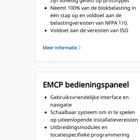
zijn volledig getest op prototypes
Neemt 100% van de blokbelasting in
één stap op en voldoet aan de
belastingvereisten van NFPA 110.
Voldoet aan de vereisten van ISO
8528-3 voor stabiele toestand en
reactie op piekbelasting
Meer informatie
EMCP bedieningspaneel
Gebruiksvriendelijke interface en
navigatie
Schaalbaar systeem om in te spelen
op uiteenlopende installatievereisten
Uitbreidingsmodules en
locatiespecifieke programmering