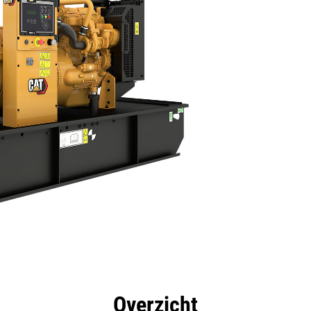
rdelen
Specificaties
Hulpmiddelen
Rondleidin
Overzicht