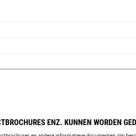
TBROCHURES ENZ. KUNNEN WORDEN GE
ductbrochures en andere informatieve documenten zijn bes