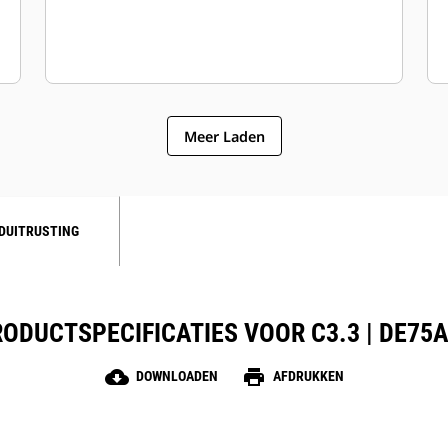
Meer Laden
DUITRUSTING
ODUCTSPECIFICATIES VOOR C3.3 | DE75
cloud_download
print
DOWNLOADEN
AFDRUKKEN