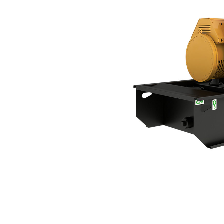
C3.3 | DE75AE0
Voo
Model wijzigen