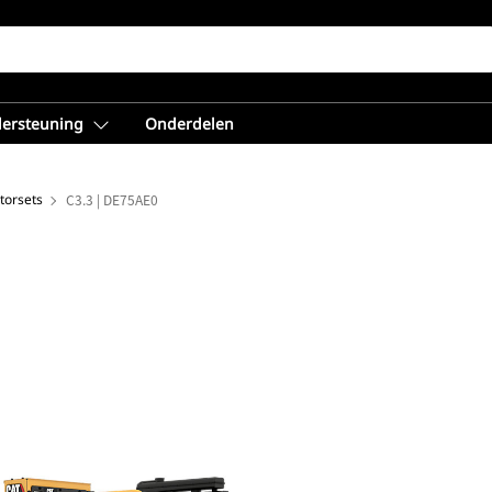
dersteuning
Onderdelen
torsets
C3.3 | DE75AE0