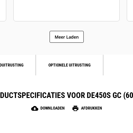
Meer Laden
DUITRUSTING
OPTIONELE UITRUSTING
DUCTSPECIFICATIES VOOR DE450S GC (60
cloud_download
print
DOWNLOADEN
AFDRUKKEN