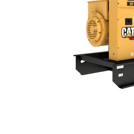
DE450S GC (60 Hz)
Voo
Model wijzigen