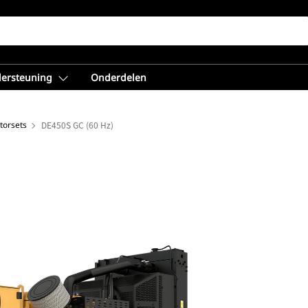
dersteuning
Onderdelen
torsets
DE450S GC (60 Hz)