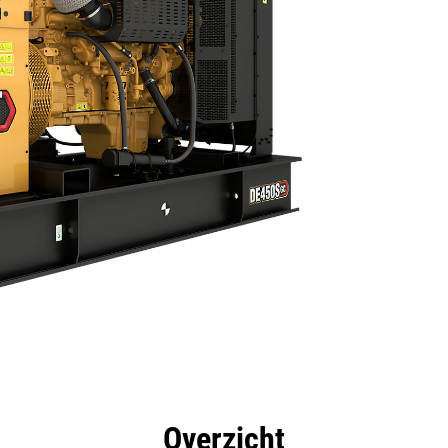
rdelen
Specificaties
Hulpmiddelen
Rondleidin
Overzicht