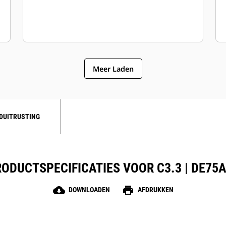
Meer Laden
DUITRUSTING
ODUCTSPECIFICATIES VOOR C3.3 | DE75
cloud_download
print
DOWNLOADEN
AFDRUKKEN