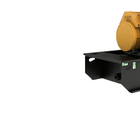
C3.3 | DE75AE0
Voo
Model wijzigen