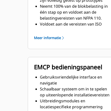
zijn volledig getest op prototypes
Neemt 100% van de blokbelasting in
één stap op en voldoet aan de
belastingvereisten van NFPA 110.
Voldoet aan de vereisten van ISO
8528-3 voor stabiele toestand en
reactie op piekbelasting
Meer informatie
EMCP bedieningspaneel
Gebruiksvriendelijke interface en
navigatie
Schaalbaar systeem om in te spelen
op uiteenlopende installatievereisten
Uitbreidingsmodules en
locatiespecifieke programmering