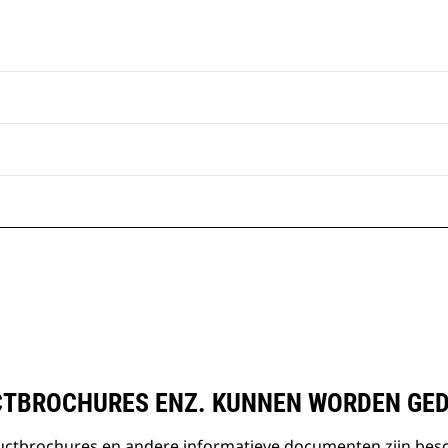
TBROCHURES ENZ. KUNNEN WORDEN GE
ductbrochures en andere informatieve documenten zijn bes