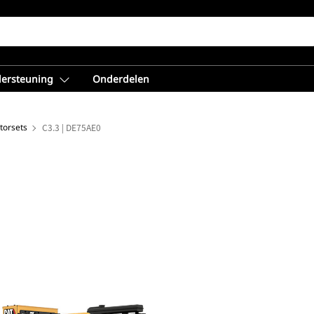
dersteuning
Onderdelen
torsets
C3.3 | DE75AE0