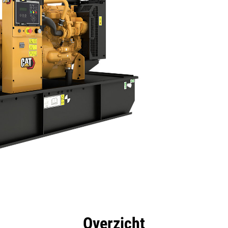
rdelen
Specificaties
Hulpmiddelen
Rondleidin
Overzicht