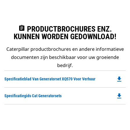
assignment
PRODUCTBROCHURES ENZ.
KUNNEN WORDEN GEDOWNLOAD!
Caterpillar productbrochures en andere informatieve
documenten zijn beschikbaar voor uw groeiende
bedrijf.
file_download
Do
Specificatieblad Van Generatorset XQ570 Voor Verhuur
P
O
file_download
Do
Specificatiegids Cat Generatorsets
in
P
a
O
N
in
Ta
a
N