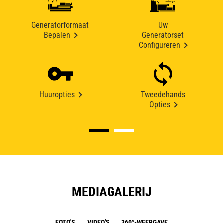
Generatorformaat
Uw
Bepalen
Generatorset
Configureren
Huuropties
Tweedehands
Opties
MEDIAGALERIJ
FOTO'S
VIDEO'S
360°-WEERGAVE