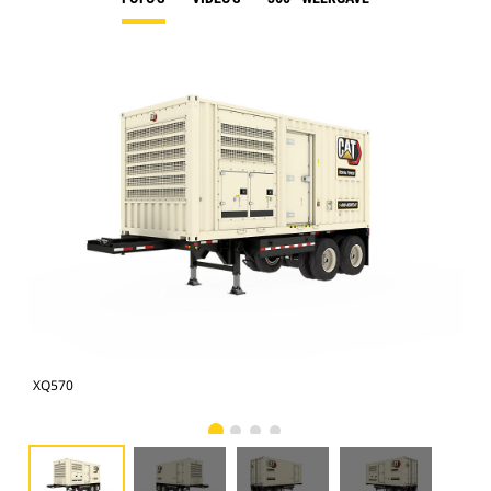
XQ570
XQ