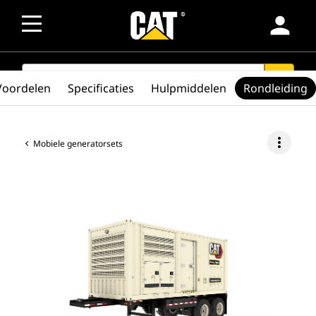
person
SEARCH
search
Voordelen
Specificaties
Hulpmiddelen
Rondleiding
more_vert
Mobiele generatorsets