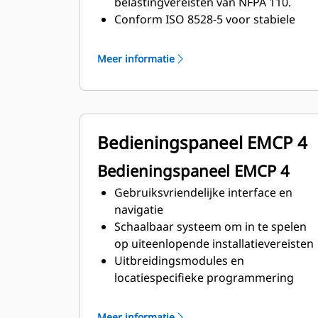
belastingvereisten van NFPA 110.
Conform ISO 8528-5 voor stabiele
toestand en respons op
piekbelasting
Meer informatie
Bedieningspaneel EMCP 4
Bedieningspaneel EMCP 4
Gebruiksvriendelijke interface en
navigatie
Schaalbaar systeem om in te spelen
op uiteenlopende installatievereisten
Uitbreidingsmodules en
locatiespecifieke programmering
voor specifieke klantenwensen
Meer informatie