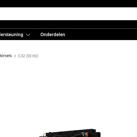
dersteuning
Onderdelen
torsets
C32 (50 Hz)