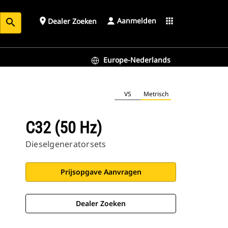
Aanmelden
place
apps
Dealer Zoeken
search
Europe-Nederlands
VS
Metrisch
C32 (50 Hz)
Dieselgeneratorsets
Prijsopgave Aanvragen
Dealer Zoeken