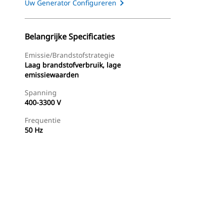
Uw Generator Configureren
Belangrijke Specificaties
Emissie/brandstofstrategie
Laag brandstofverbruik, lage
emissiewaarden
Spanning
400-3300 V
Frequentie
50 Hz
g
Dealer Zoeken
Prijsopgave Aanvragen