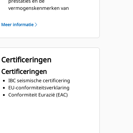
prestaties en de
vermogenskenmerken van
dieselmotoren van Cat
Robuuste isolatieklasse H
Meer informatie
Certificeringen
Certificeringen
IBC seismische certificering
EU-conformiteitsverklaring
Conformiteit Eurazië (EAC)