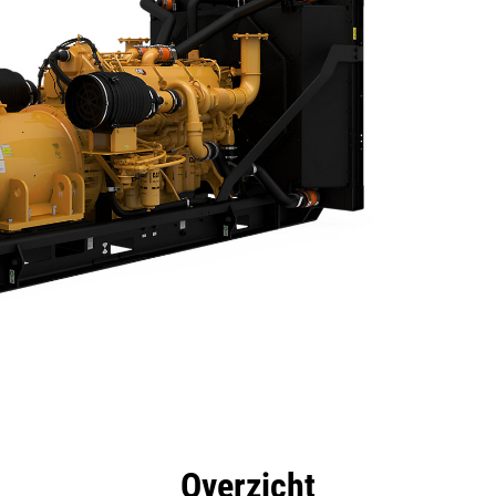
rdelen
Specificaties
Hulpmiddelen
Rondleidin
Overzicht