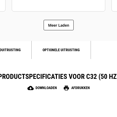
Meer Laden
DUITRUSTING
OPTIONELE UITRUSTING
PRODUCTSPECIFICATIES VOOR C32 (50 HZ
cloud_download
print
DOWNLOADEN
AFDRUKKEN