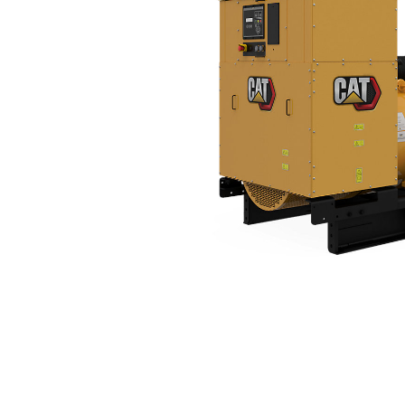
C32 (50 Hz)
Voo
Model wijzigen