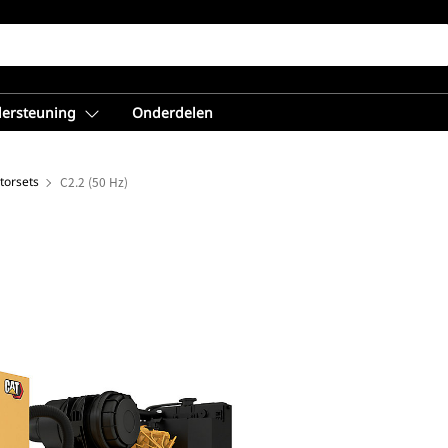
dersteuning
Onderdelen
torsets
C2.2 (50 Hz)