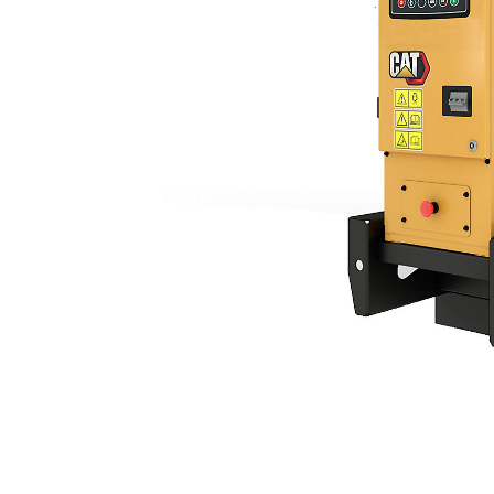
C2.2 (50 Hz)
Voo
Model wijzigen