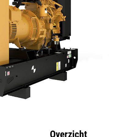
rdelen
Specificaties
Hulpmiddelen
Rondleidin
Overzicht