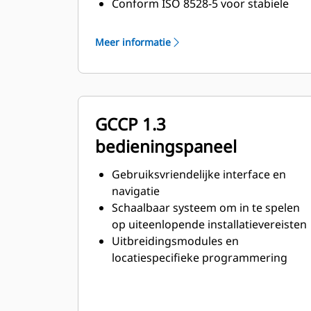
Conform ISO 8528-5 voor stabiele
toestand en respons op
piekbelasting
Meer informatie
GCCP 1.3
bedieningspaneel
Gebruiksvriendelijke interface en
navigatie
Schaalbaar systeem om in te spelen
op uiteenlopende installatievereisten
Uitbreidingsmodules en
locatiespecifieke programmering
voor specifieke klantenwensen
Afbeelding is mogelijk niet
representatief voor het werkelijke