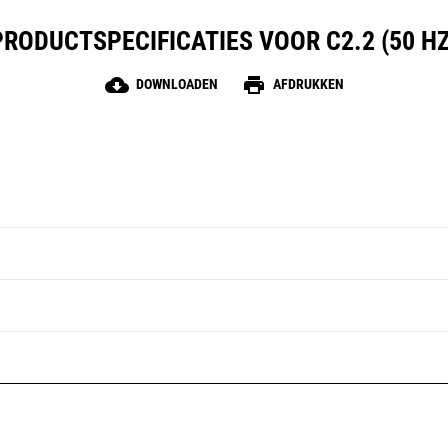
PRODUCTSPECIFICATIES VOOR C2.2 (50 HZ
cloud_download
print
DOWNLOADEN
AFDRUKKEN