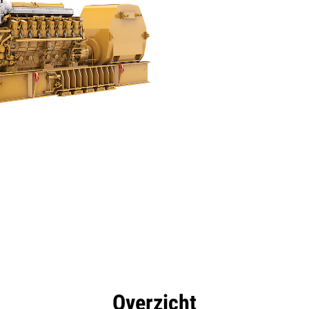
rdelen
Specificaties
Hulpmiddelen
Rondleidin
Overzicht