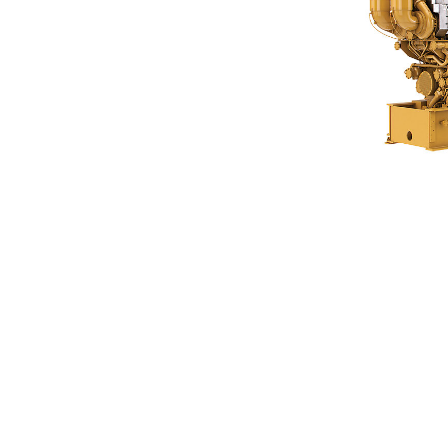
C280-16
Voo
Model wijzigen