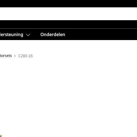
dersteuning
Onderdelen
torsets
C280-16