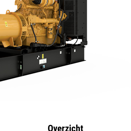
rdelen
Specificaties
Hulpmiddelen
Rondleidin
Overzicht