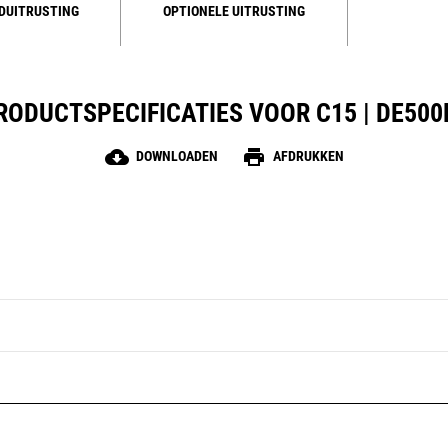
DUITRUSTING
OPTIONELE UITRUSTING
RODUCTSPECIFICATIES VOOR C15 | DE500
cloud_download
print
DOWNLOADEN
AFDRUKKEN