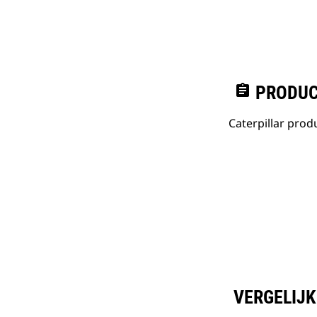
assignment
PRODUC
Caterpillar pro
VERGELIJK