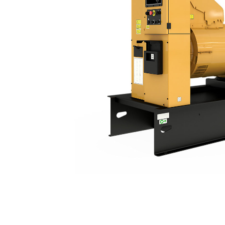
C15 | DE500E0
Voo
Model wijzigen