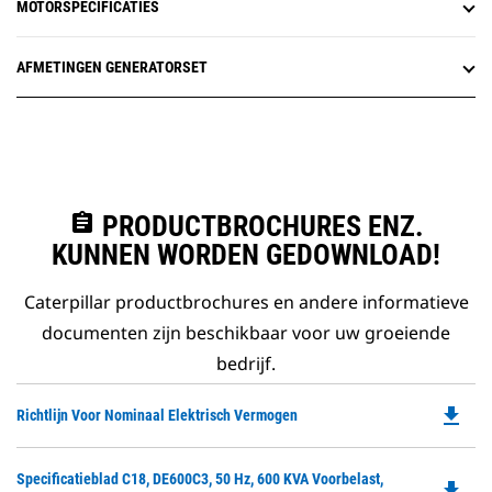
MOTORSPECIFICATIES
AFMETINGEN GENERATORSET
assignment
PRODUCTBROCHURES ENZ.
KUNNEN WORDEN GEDOWNLOAD!
Caterpillar productbrochures en andere informatieve
documenten zijn beschikbaar voor uw groeiende
bedrijf.
file_download
Do
Richtlijn Voor Nominaal Elektrisch Vermogen
P
O
Do
Specificatieblad C18, DE600C3, 50 Hz, 600 KVA Voorbelast,
in
file_download