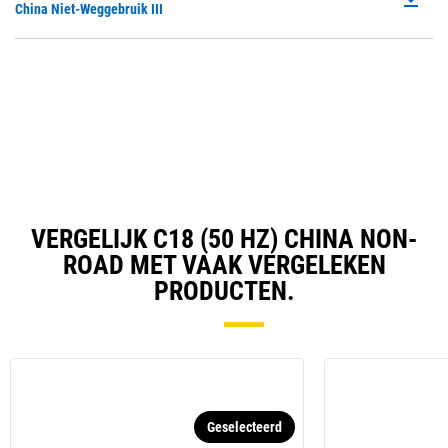
P
China Niet-Weggebruik III
a
O
N
in
Ta
a
N
Ta
VERGELIJK C18 (50 HZ) CHINA NON-
ROAD MET VAAK VERGELEKEN
PRODUCTEN.
Geselecteerd