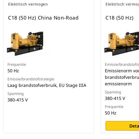
Elektrisch vermogen
Elektrisch vermo
C18 (50 Hz) China Non-Road
C18 (50 Hz)
Frequentie
Emissie/brandstofs
50 Hz
Emissienorm voo
brandstofverbru
Emissie/brandstofstrategie
emissienorm
Laag brandstofverbruik, EU Stage IIIA
Spanning
Spanning
380-415 V
380-415 V
Frequentie
50 Hz
Deta