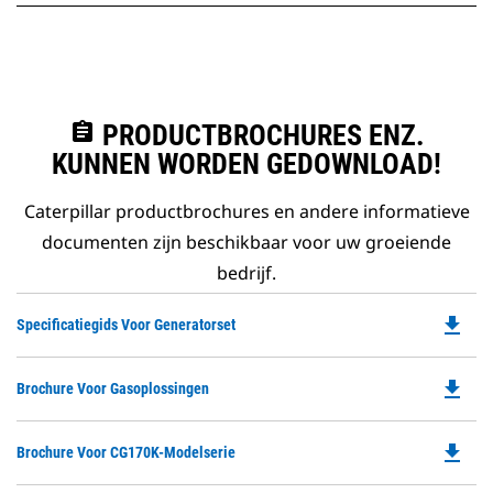
assignment
PRODUCTBROCHURES ENZ.
KUNNEN WORDEN GEDOWNLOAD!
Caterpillar productbrochures en andere informatieve
documenten zijn beschikbaar voor uw groeiende
bedrijf.
file_download
Do
Specificatiegids Voor Generatorset
P
O
file_download
Do
Brochure Voor Gasoplossingen
in
P
a
O
N
file_download
Do
Brochure Voor CG170K-Modelserie
in
Ta
P
a