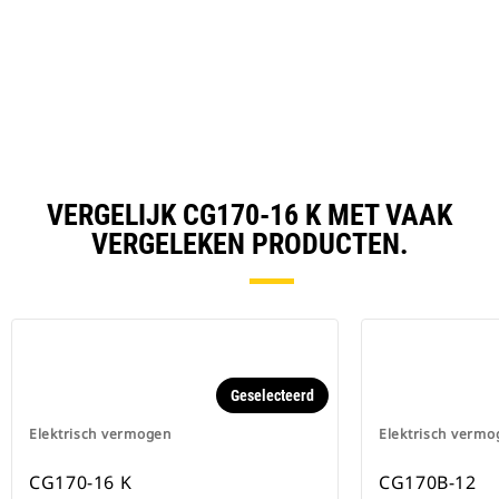
O
N
in
Ta
a
N
Ta
VERGELIJK CG170-16 K MET VAAK
VERGELEKEN PRODUCTEN.
Geselecteerd
Elektrisch vermogen
Elektrisch vermo
CG170-16 K
CG170B-12