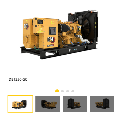
DE1250 GC
DE1