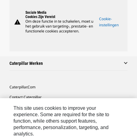
Sociale Media
Cookies Zijn Vereist
Cookie-
warning
Om deze functie in te schakelen, moet u
instellingen
het gebruik van targeting-, prestatie- en
functionele cookies accepteren.
Caterpillar Merken
Caterpillar.com
Contact Caterpillar
Mijn Marketingvoorkeuren
This site uses cookies to improve your
experience. Some are required for the site to
Site Map
function, while others support features,
performance, personalization, targeting, and
Cookie Settings
analytics.