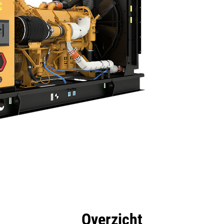
rdelen
Specificaties
Hulpmiddelen
Rondleidin
Overzicht