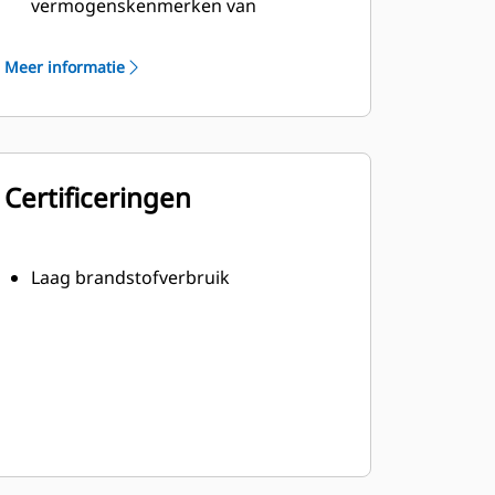
vermogenskenmerken van
dieselmotoren van Cat
Robuuste isolatieklasse H
Meer informatie
Certificeringen
Laag brandstofverbruik