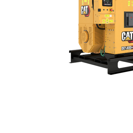
DE1400 GC
Voo
Model wijzigen