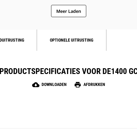
Meer Laden
DUITRUSTING
OPTIONELE UITRUSTING
PRODUCTSPECIFICATIES VOOR DE1400 G
cloud_download
print
DOWNLOADEN
AFDRUKKEN