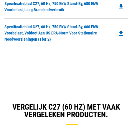
Do
Specificatieblad C27, 60 Hz, 750 EkW Stand-By, 680 EkW
in
file_download
P
Voorbelast, Laag Brandstofverbruik
a
O
N
in
Ta
Do
Specificatieblad C27, 60 Hz, 750 EkW Stand-By, 680 EkW
a
file_download
P
Voorbelast, Voldoet Aan US EPA-Norm Voor Stationaire
N
O
Noodvoorzieningen (Tier 2)
Ta
in
a
N
Ta
VERGELIJK C27 (60 HZ) MET VAAK
VERGELEKEN PRODUCTEN.