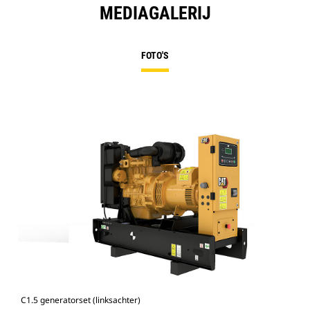
MEDIAGALERIJ
FOTO'S
C1.5 generatorset (linksachter)
Omk