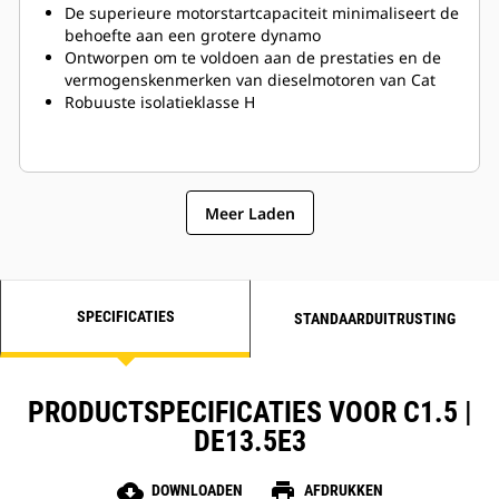
De superieure motorstartcapaciteit minimaliseert de
behoefte aan een grotere dynamo
Ontworpen om te voldoen aan de prestaties en de
vermogenskenmerken van dieselmotoren van Cat
Robuuste isolatieklasse H
Meer Laden
SPECIFICATIES
STANDAARDUITRUSTING
PRODUCTSPECIFICATIES VOOR C1.5 |
DE13.5E3
cloud_download
print
DOWNLOADEN
AFDRUKKEN