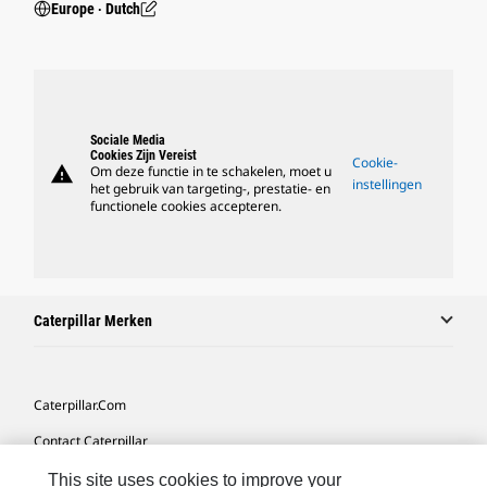
Europe ‧ Dutch
Sociale Media
Cookies Zijn Vereist
Cookie-
warning
Om deze functie in te schakelen, moet u
instellingen
het gebruik van targeting-, prestatie- en
functionele cookies accepteren.
Caterpillar Merken
Caterpillar.com
Contact Caterpillar
Mijn Marketingvoorkeuren
This site uses cookies to improve your