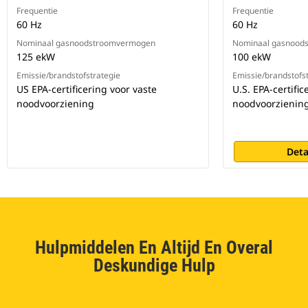
Frequentie
Frequentie
60 Hz
60 Hz
Nominaal gasnoodstroomvermogen
Nominaal gasnood
125 ekW
100 ekW
Emissie/brandstofstrategie
Emissie/brandstofs
US EPA-certificering voor vaste
U.S. EPA-certific
noodvoorziening
noodvoorzienin
Deta
Hulpmiddelen En Altijd En Overal
Deskundige Hulp