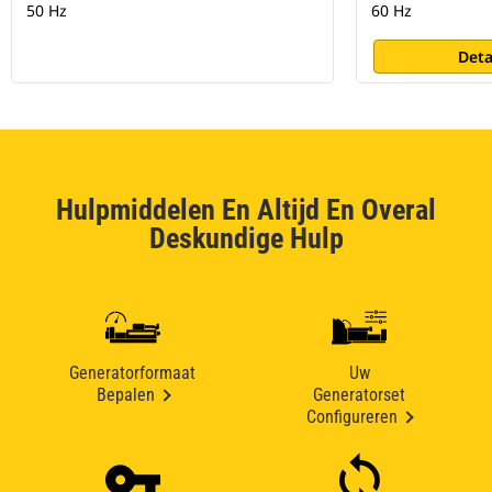
50 Hz
60 Hz
Deta
Hulpmiddelen En Altijd En Overal
Deskundige Hulp
Generatorformaat
Uw
Bepalen
Generatorset
Configureren