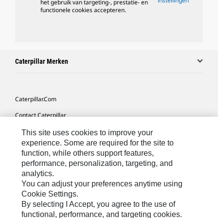
instellingen
het gebruik van targeting-, prestatie- en
functionele cookies accepteren.
Caterpillar Merken
Caterpillar.com
Contact Caterpillar
Mijn Marketingvoorkeuren
This site uses cookies to improve your
experience. Some are required for the site to
Site Map
function, while others support features,
performance, personalization, targeting, and
Cookie Settings
analytics.
Legal
You can adjust your preferences anytime using
Cookie Settings.
Privacy
By selecting I Accept, you agree to the use of
functional, performance, and targeting cookies.