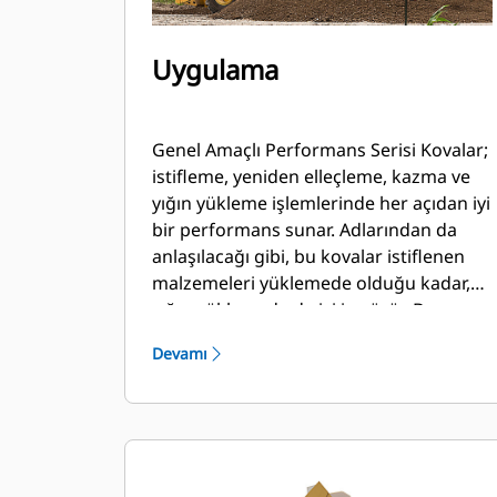
Uygulama
Genel Amaçlı Performans Serisi Kovalar;
istifleme, yeniden elleçleme, kazma ve
yığın yükleme işlemlerinde her açıdan iyi
bir performans sunar. Adlarından da
anlaşılacağı gibi, bu kovalar istiflenen
malzemeleri yüklemede olduğu kadar,
yığın yüklemede de iyi iş görür. Bu
kovalar, standart koparma kuvvetleri ve
Devamı
aşınma koşulları için tasarlanmıştır. Geri
sürükleme ve tesviye uygulamaları için
idealdir. Performans Serisi kovalar için
dolum faktörü, belirtilen kapasitenin
%115 kadar üstüne çıkabilir.