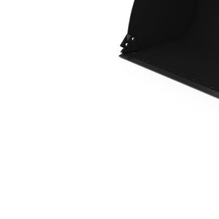
2,3 M3 (3,0 Yd3), ISO Ataşman Değiştirici
Avan
Modeli Değiştirin