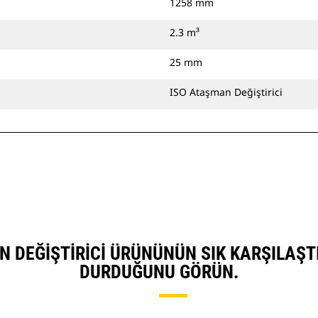
1258 mm
2.3 m³
25 mm
ISO Ataşman Değiştirici
MAN DEĞIŞTIRICI ÜRÜNÜNÜN SIK KARŞILAŞ
DURDUĞUNU GÖRÜN.