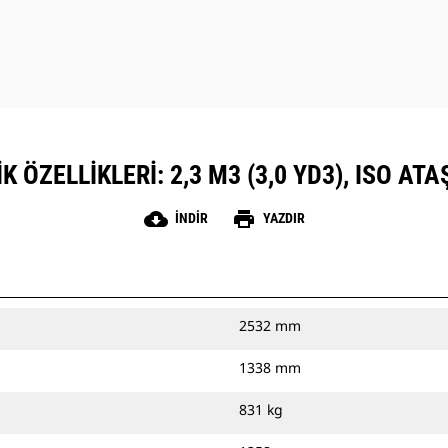
 ÖZELLIKLERI: 2,3 M3 (3,0 YD3), ISO AT
cloud_download
print
İNDIR
YAZDIR
2532 mm
1338 mm
831 kg