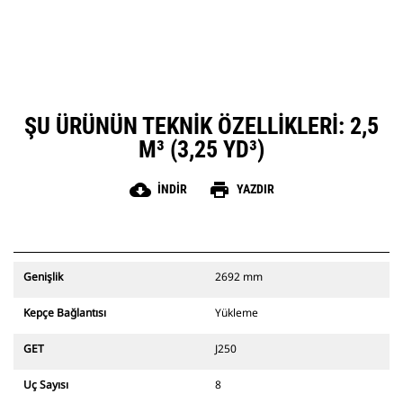
ŞU ÜRÜNÜN TEKNIK ÖZELLIKLERI: 2,5
M³ (3,25 YD³)
cloud_download
print
İNDIR
YAZDIR
Genişlik
2692 mm
Kepçe Bağlantısı
Yükleme
GET
J250
Uç Sayısı
8