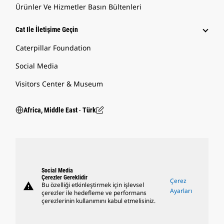
Ürünler Ve Hizmetler Basın Bültenleri
Cat Ile İletişime Geçin
Caterpillar Foundation
Social Media
Visitors Center & Museum
Africa, Middle East ‧ Türk
Social Media
Çerezler Gereklidir
Çerez
warning
Bu özelliği etkinleştirmek için işlevsel
Ayarları
çerezler ile hedefleme ve performans
çerezlerinin kullanımını kabul etmelisiniz.