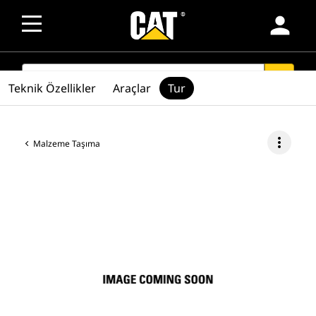
person
SEARCH
search
Teknik Özellikler
Araçlar
Tur
more_vert
Malzeme Taşıma