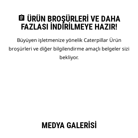
assignment
ÜRÜN BROŞÜRLERI VE DAHA
FAZLASI İNDIRILMEYE HAZIR!
Büyüyen işletmenize yönelik Caterpillar Ürün
broşürleri ve diğer bilgilendirme amaçlı belgeler sizi
bekliyor.
MEDYA GALERISI