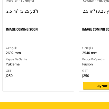
Kovalar - Yükleyici
Kovalar - Yükleyic
2,5 m³ (3,25 yd³)
2,5 m³ (3,25 y
Genişlik
Genişlik
2692 mm
2540 mm
Kepçe Bağlantısı
Kepçe Bağlantısı
Yükleme
Fusion
GET
GET
J250
J250
Ayrıntı