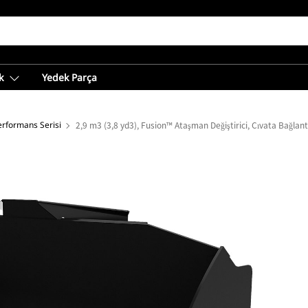
k
Yedek Parça
erformans Serisi
2,9 m3 (3,8 yd3), Fusion™ Ataşman Değiştirici, Cıvata Bağlant