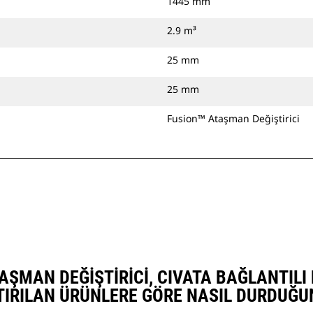
1445 mm
2.9 m³
25 mm
25 mm
Fusion™ Ataşman Değiştirici
ATAŞMAN DEĞIŞTIRICI, CIVATA BAĞLANTIL
TIRILAN ÜRÜNLERE GÖRE NASIL DURDUĞU