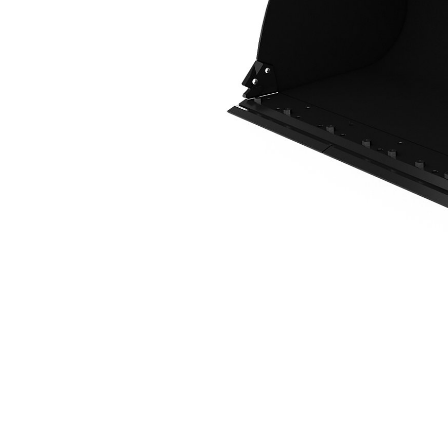
2,9 M3 (3,8 Yd3), Fusion™ Ataşman Değiştirici, Cıvata Bağlantılı Kesici Kenar
Avan
Modeli Değiştirin