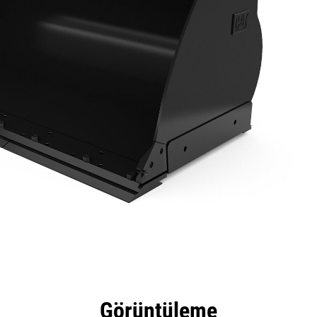
tajları
Teknik Özellikler
Araçlar
Tur
Görüntüleme