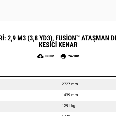
: 2,9 M3 (3,8 YD3), FUSION™ ATAŞMAN D
KESICI KENAR
cloud_download
print
İNDIR
YAZDIR
2727 mm
1439 mm
1291 kg