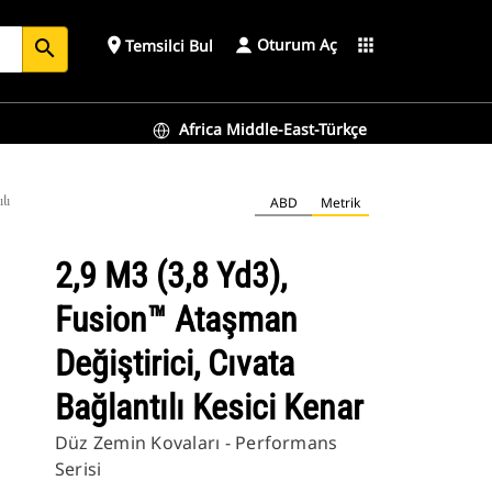
Oturum Aç
place
apps
Temsilci Bul
search
Africa Middle-East-Türkçe
ılı Kesici Kenar
ABD
Metrik
2,9 M3 (3,8 Yd3),
Fusion™ Ataşman
Değiştirici, Cıvata
Bağlantılı Kesici Kenar
Düz Zemin Kovaları - Performans
Serisi