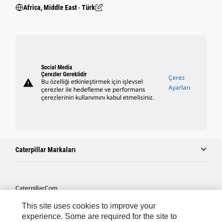
Africa, Middle East ‧ Türk
Social Media
Çerezler Gereklidir
Çerez
warning
Bu özelliği etkinleştirmek için işlevsel
Ayarları
çerezler ile hedefleme ve performans
çerezlerinin kullanımını kabul etmelisiniz.
Caterpillar Markaları
Caterpillar.com
Caterpillar Müşteri Hizmetleri Ve Iletişim
This site uses cookies to improve your
experience. Some are required for the site to
Site Haritası