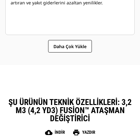
artıran ve yakıt giderlerini azaltan yenilikler.
Daha Çok Yükle
ŞU ÜRÜNÜN TEKNIK ÖZELLIKLERI: 3,2
M3 (4,2 YD3) FUSION™ ATAŞMAN
DEĞIŞTIRICI
cloud_download
print
İNDIR
YAZDIR