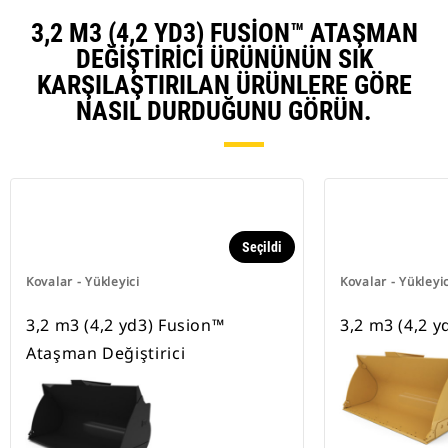
3,2 M3 (4,2 YD3) FUSION™ ATAŞMAN
DEĞIŞTIRICI ÜRÜNÜNÜN SIK
KARŞILAŞTIRILAN ÜRÜNLERE GÖRE
NASIL DURDUĞUNU GÖRÜN.
Seçildi
Kovalar - Yükleyici
Kovalar - Yükleyic
3,2 m3 (4,2 yd3) Fusion™
3,2 m3 (4,2 y
Ataşman Değiştirici