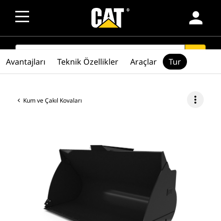
person
SEARCH
search
Avantajları
Teknik Özellikler
Araçlar
Tur
more_vert
Kum ve Çakıl Kovaları