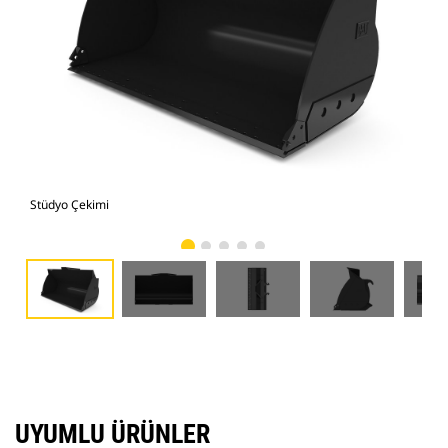
Stüdyo Çekimi
Önd
UYUMLU ÜRÜNLER