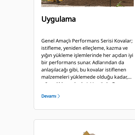
Uygulama
Genel Amaçlı Performans Serisi Kovalar;
istifleme, yeniden elleçleme, kazma ve
yığın yükleme işlemlerinde her açıdan iyi
bir performans sunar. Adlarından da
anlaşılacağı gibi, bu kovalar istiflenen
malzemeleri yüklemede olduğu kadar,
yığın yüklemede de iyi iş görür. Bu
kovalar, standart koparma kuvvetleri ve
Devamı
aşınma koşulları için tasarlanmıştır. Geri
sürükleme ve tesviye uygulamaları için
idealdir. Performans Serisi kovalar için
dolum faktörü, belirtilen kapasitenin
%115 kadar üstüne çıkabilir.