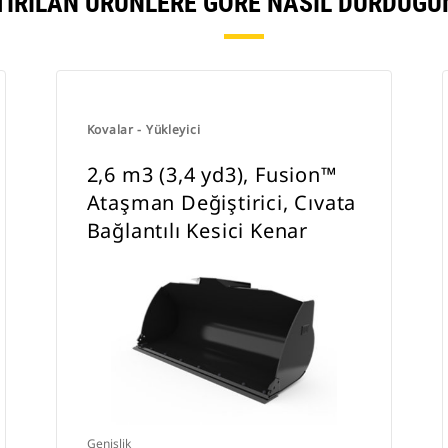
TIRILAN ÜRÜNLERE GÖRE NASIL DURDUĞU
Kovalar - Yükleyici
2,6 m3 (3,4 yd3), Fusion™
Ataşman Değiştirici, Cıvata
Bağlantılı Kesici Kenar
Genişlik