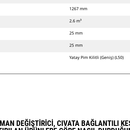
1267 mm
2.6 m³
25 mm
25 mm
Yatay Pim Kilitli (Geniş) (L50)
AŞMAN DEĞIŞTIRICI, CIVATA BAĞLANTILI 