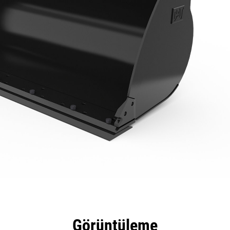
tajları
Teknik Özellikler
Araçlar
Tur
Görüntüleme