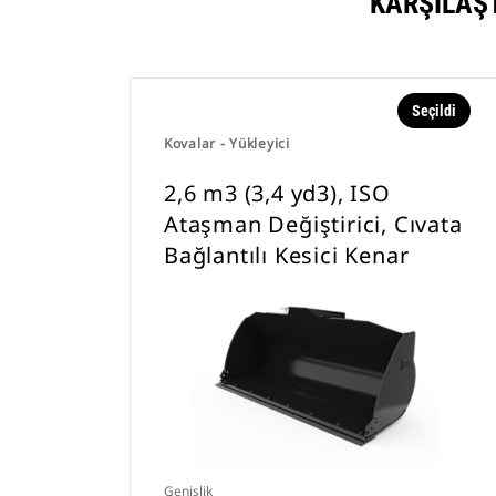
KARŞILAŞ
Seçildi
Kovalar - Yükleyici
2,6 m3 (3,4 yd3), ISO
Ataşman Değiştirici, Cıvata
Bağlantılı Kesici Kenar
Genişlik