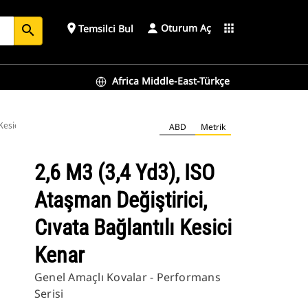
Oturum Aç
place
apps
Temsilci Bul
search
Africa Middle-East-Türkçe
 Kesici Kenar
ABD
Metrik
2,6 M3 (3,4 Yd3), ISO
Ataşman Değiştirici,
Cıvata Bağlantılı Kesici
Kenar
Genel Amaçlı Kovalar - Performans
Serisi