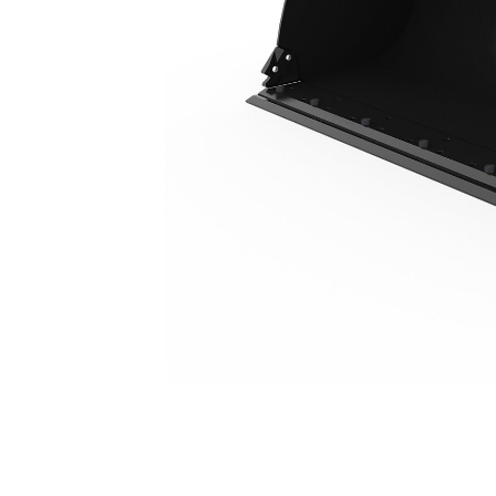
2,6 M3 (3,4 Yd3), ISO Ataşman Değiştirici, Cıvata Bağlantılı Kesici Kenar
Avan
Modeli Değiştirin