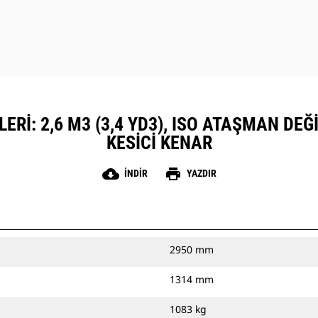
ERI: 2,6 M3 (3,4 YD3), ISO ATAŞMAN DEĞI
KESICI KENAR
cloud_download
print
İNDIR
YAZDIR
2950 mm
1314 mm
1083 kg