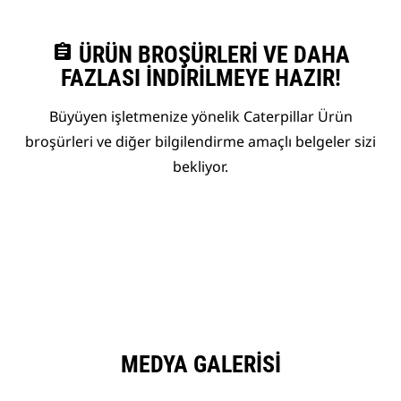
assignment
ÜRÜN BROŞÜRLERI VE DAHA
FAZLASI İNDIRILMEYE HAZIR!
Büyüyen işletmenize yönelik Caterpillar Ürün
broşürleri ve diğer bilgilendirme amaçlı belgeler sizi
bekliyor.
MEDYA GALERISI