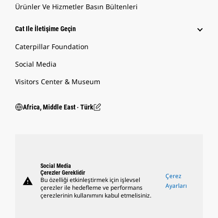
Ürünler Ve Hizmetler Basın Bültenleri
Cat Ile İletişime Geçin
Caterpillar Foundation
Social Media
Visitors Center & Museum
Africa, Middle East ‧ Türk
Social Media
Çerezler Gereklidir
Çerez
warning
Bu özelliği etkinleştirmek için işlevsel
Ayarları
çerezler ile hedefleme ve performans
çerezlerinin kullanımını kabul etmelisiniz.