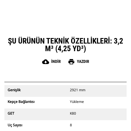
ŞU ÜRÜNÜN TEKNIK ÖZELLIKLERI: 3,2
M³ (4,25 YD³)
cloud_download
print
İNDIR
YAZDIR
Genişlik
2921 mm
Kepçe Bağlantısı
Yükleme
GET
K80
Uç Sayısı
8