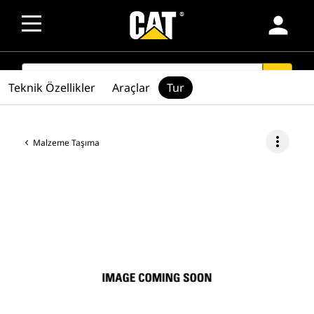
person
SEARCH
search
Teknik Özellikler
Araçlar
Tur
more_vert
Malzeme Taşıma