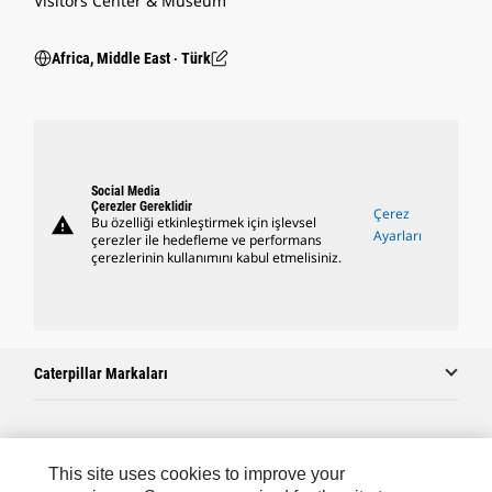
Visitors Center & Museum
Africa, Middle East ‧ Türk
Social Media
Çerezler Gereklidir
Çerez
warning
Bu özelliği etkinleştirmek için işlevsel
Ayarları
çerezler ile hedefleme ve performans
çerezlerinin kullanımını kabul etmelisiniz.
Caterpillar Markaları
Caterpillar.com
This site uses cookies to improve your