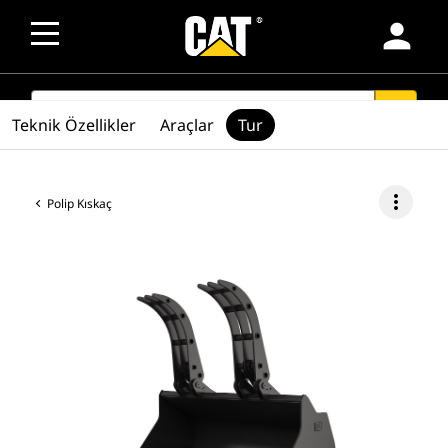
person
SEARCH
search
Teknik Özellikler
Araçlar
Tur
more_vert
Polip Kıskaç