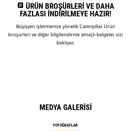
assignment
ÜRÜN BROŞÜRLERI VE DAHA
FAZLASI İNDIRILMEYE HAZIR!
Büyüyen işletmenize yönelik Caterpillar Ürün
broşürleri ve diğer bilgilendirme amaçlı belgeler sizi
bekliyor.
MEDYA GALERISI
FOTOĞRAFLAR