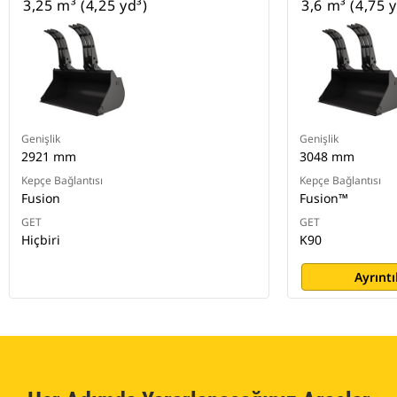
3,25 m³ (4,25 yd³)
3,6 m³ (4,75 y
Genişlik
Genişlik
2921 mm
3048 mm
Kepçe Bağlantısı
Kepçe Bağlantısı
Fusion
Fusion™
GET
GET
Hiçbiri
K90
Ayrıntı