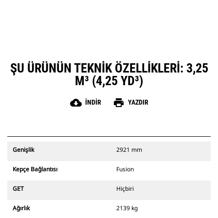
ŞU ÜRÜNÜN TEKNIK ÖZELLIKLERI: 3,25
M³ (4,25 YD³)
cloud_download
print
İNDIR
YAZDIR
Genişlik
2921 mm
Kepçe Bağlantısı
Fusion
GET
Hiçbiri
Ağırlık
2139 kg