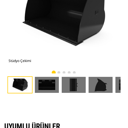
Stüdyo Çekimi
Önd
UYUMLU ÜRÜNLER