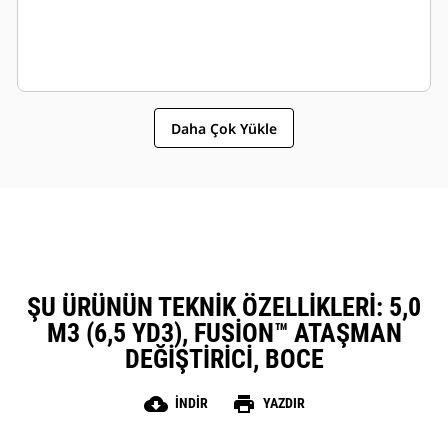
Daha Çok Yükle
ŞU ÜRÜNÜN TEKNIK ÖZELLIKLERI: 5,0
M3 (6,5 YD3), FUSION™ ATAŞMAN
DEĞIŞTIRICI, BOCE
cloud_download
print
İNDIR
YAZDIR