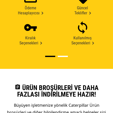
Ödeme
Güncel
Hesaplayıcısı
Teklifler
Kiralık
Kullanılmış
Seçenekleri
Seçenekleri
assignment
ÜRÜN BROŞÜRLERI VE DAHA
FAZLASI İNDIRILMEYE HAZIR!
Büyüyen işletmenize yönelik Caterpillar Ürün
broşürleri ve diğer bilgilendirme amaçlı belgeler sizi