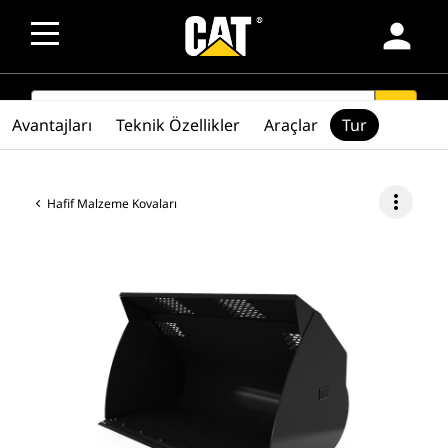
person
SEARCH
search
Avantajları
Teknik Özellikler
Araçlar
Tur
more_vert
Hafif Malzeme Kovaları