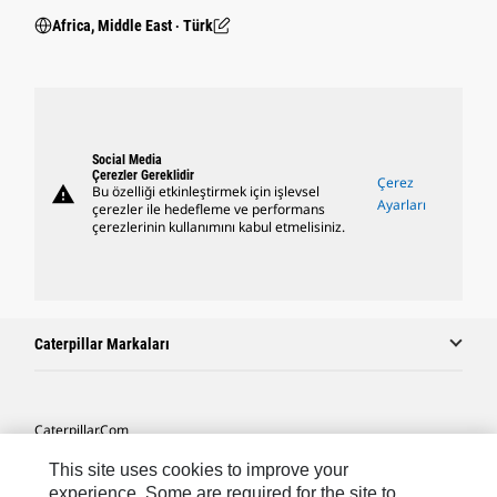
Africa, Middle East ‧ Türk
Social Media
Çerezler Gereklidir
Çerez
warning
Bu özelliği etkinleştirmek için işlevsel
Ayarları
çerezler ile hedefleme ve performans
çerezlerinin kullanımını kabul etmelisiniz.
Caterpillar Markaları
Caterpillar.com
Caterpillar Müşteri Hizmetleri Ve Iletişim
This site uses cookies to improve your
experience. Some are required for the site to