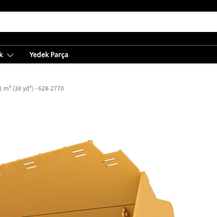
k
Yedek Parça
1 m³ (38 yd³) - 628-2770