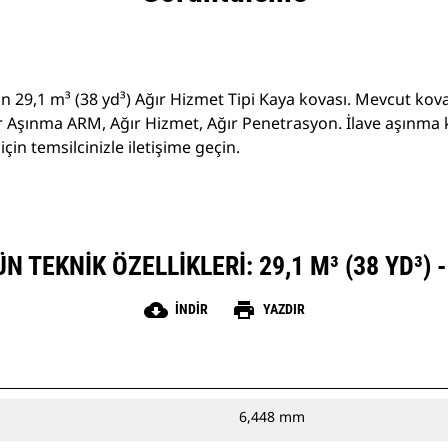
için 29,1 m³ (38 yd³) Ağır Hizmet Tipi Kaya kovası. Mevcut ko
r Aşınma ARM, Ağır Hizmet, Ağır Penetrasyon. İlave aşınma
çin temsilcinizle iletişime geçin.
 TEKNIK ÖZELLIKLERI: 29,1 M³ (38 YD³) 
cloud_download
print
İNDIR
YAZDIR
6,448 mm