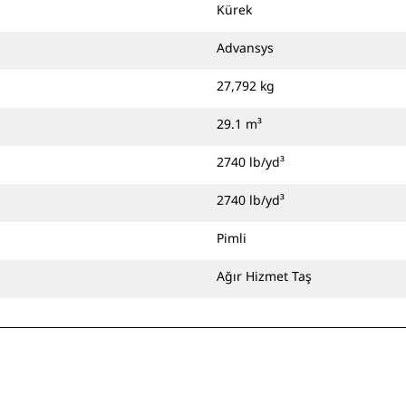
Kürek
Advansys
27,792 kg
29.1 m³
2740 lb/yd³
2740 lb/yd³
Pimli
Ağır Hizmet Taş