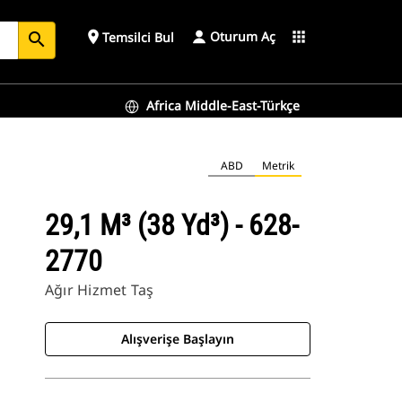
Oturum Aç
place
apps
Temsilci Bul
search
Africa Middle-East-Türkçe
ABD
Metrik
29,1 M³ (38 Yd³) - 628-
2770
Ağır Hizmet Taş
Alışverişe Başlayın