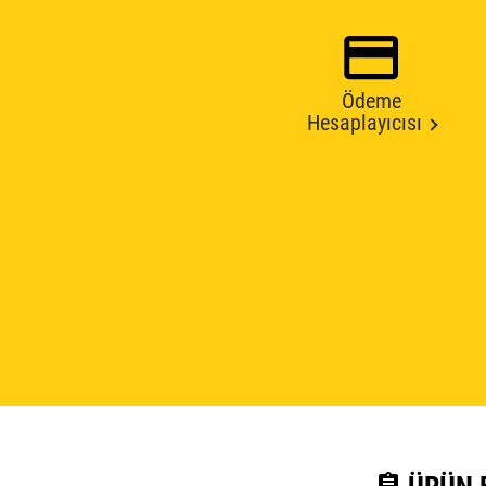
Ödeme
Hesaplayıcısı
assignment