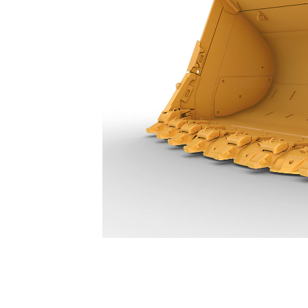
29,1 M³ (38 Yd³) - 628-2770
Avan
Modeli Değiştirin