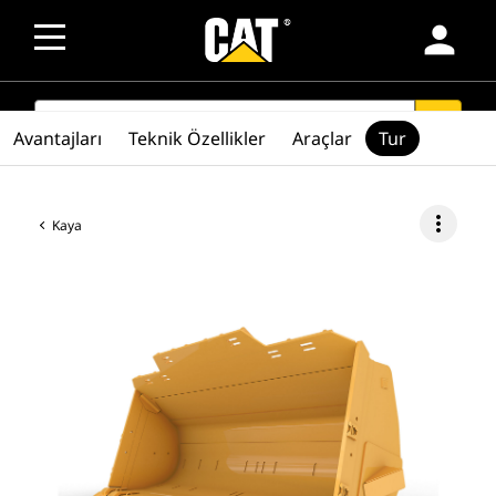
person
SEARCH
search
Avantajları
Teknik Özellikler
Araçlar
Tur
more_vert
Kaya