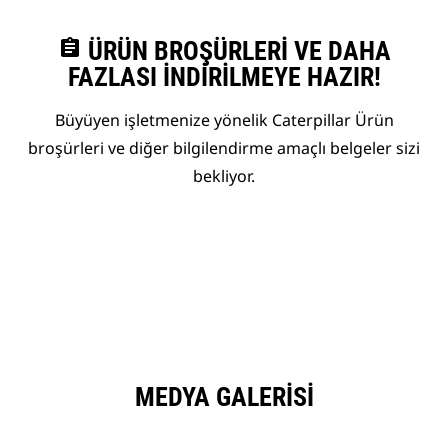
assignment
ÜRÜN BROŞÜRLERI VE DAHA
FAZLASI İNDIRILMEYE HAZIR!
Büyüyen işletmenize yönelik Caterpillar Ürün
broşürleri ve diğer bilgilendirme amaçlı belgeler sizi
bekliyor.
MEDYA GALERISI