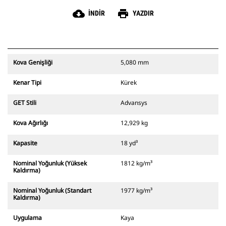
cloud_download
print
İNDIR
YAZDIR
Kova Genişliği
5,080 mm
Kenar Tipi
Kürek
GET Stili
Advansys
Kova Ağırlığı
12,929 kg
Kapasite
18 yd³
Nominal Yoğunluk (Yüksek
1812 kg/m³
Kaldırma)
Nominal Yoğunluk (Standart
1977 kg/m³
Kaldırma)
Uygulama
Kaya