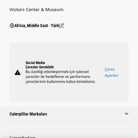
Visitors Center & Museum
Africa, Middle East ‧ Türk
Social Media
Çerezler Gereklidir
Çerez
warning
Bu özelliği etkinleştirmek için işlevsel
Ayarları
çerezler ile hedefleme ve performans
çerezlerinin kullanımını kabul etmelisiniz.
Caterpillar Markaları
Caterpillar.com