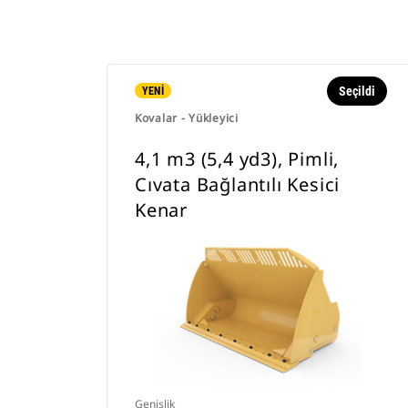
Seçildi
YENİ
Kovalar - Yükleyici
4,1 m3 (5,4 yd3), Pimli,
Cıvata Bağlantılı Kesici
Kenar
Genişlik