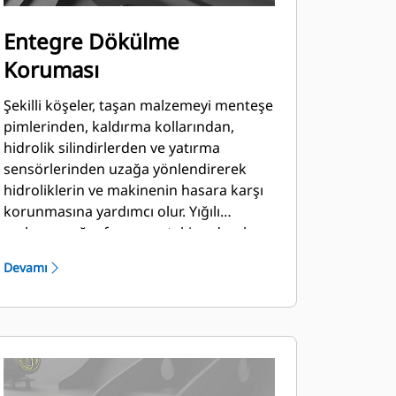
Entegre Dökülme
Koruması
Şekilli köşeler, taşan malzemeyi menteşe
pimlerinden, kaldırma kollarından,
hidrolik silindirlerden ve yatırma
sensörlerinden uzağa yönlendirerek
hidroliklerin ve makinenin hasara karşı
korunmasına yardımcı olur. Yığılı
malzeme yığın formunu takip ederek
ileri doğru iyi bir görüş alanı sağlar ve
Devamı
boşaltma sırasında köşelere hasar
gelmesini önler.