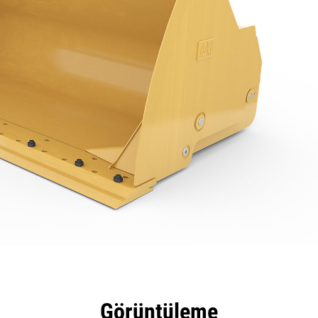
tajları
Teknik Özellikler
Araçlar
Tur
Görüntüleme