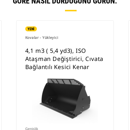
GÖRE NASIL DURDUĞUNU GÖRÜN.
YENİ
Kovalar - Yükleyici
4,1 m3 ( 5,4 yd3), ISO
Ataşman Değiştirici, Cıvata
Bağlantılı Kesici Kenar
Genişlik