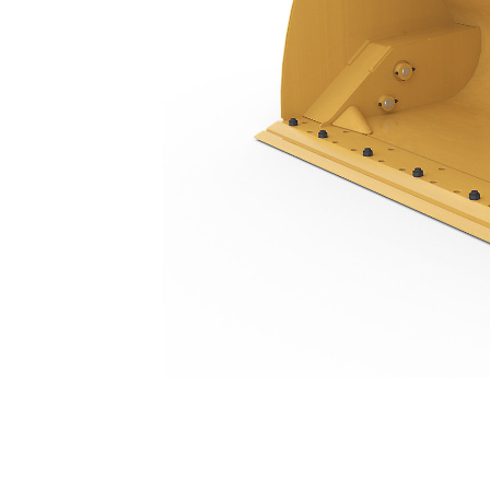
4,1 M3 (5,4 Yd3), Pimli, Cıvata Bağlantılı Kesici Kenar
Avan
Modeli Değiştirin