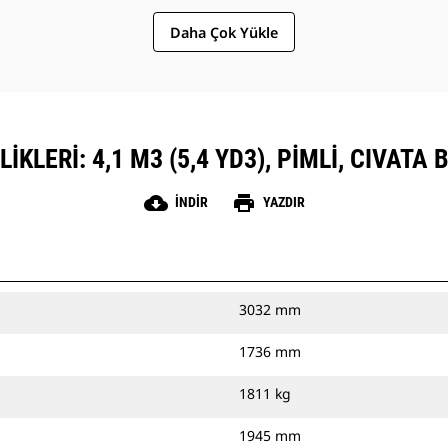
Daha Çok Yükle
KLERI: 4,1 M3 (5,4 YD3), PIMLI, CIVATA
cloud_download
print
İNDIR
YAZDIR
3032 mm
1736 mm
1811 kg
1945 mm