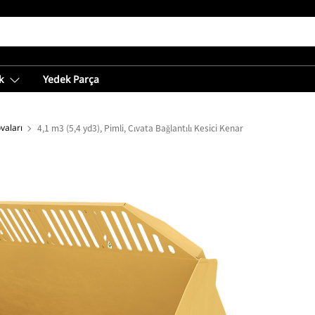
k
Yedek Parça
vaları
4,1 m3 (5,4 yd3), Pimli, Cıvata Bağlantılı Kesici Kenar