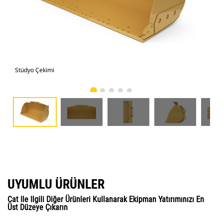
Stüdyo Çekimi
Önd
UYUMLU ÜRÜNLER
Cat Ile Ilgili Diğer Ürünleri Kullanarak Ekipman Yatırımınızı En
Üst Düzeye Çıkarın