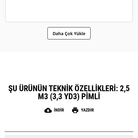
Daha Çok Yükle
ŞU ÜRÜNÜN TEKNIK ÖZELLIKLERI: 2,5
M3 (3,3 YD3) PIMLI
cloud_download
print
İNDIR
YAZDIR