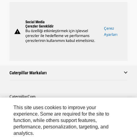
Social Media
Çerezler Gereklidir
Çerez
warning
Bu özelliği etkinleştirmek için işlevsel
Ayarları
çerezler ile hedefleme ve performans
çerezlerinin kullanımını kabul etmelisiniz.
Caterpillar Markaları
Caterpillar.com
Caterpillar Müşteri Hizmetleri Ve Iletişim
This site uses cookies to improve your
experience. Some are required for the site to
Site Haritası
function, while others support features,
performance, personalization, targeting, and
Cookie Settings
analytics.
Yasal