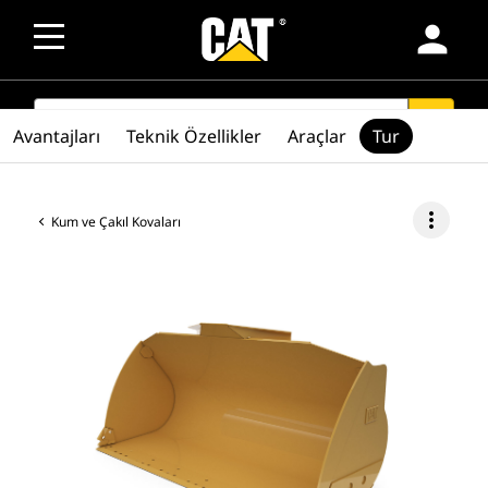
person
SEARCH
search
Avantajları
Teknik Özellikler
Araçlar
Tur
more_vert
Kum ve Çakıl Kovaları