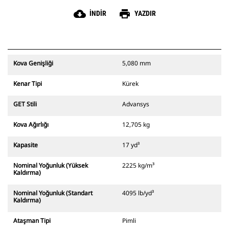
cloud_download
print
İNDIR
YAZDIR
Kova Genişliği
5,080 mm
Kenar Tipi
Kürek
GET Stili
Advansys
Kova Ağırlığı
12,705 kg
Kapasite
17 yd³
Nominal Yoğunluk (Yüksek
2225 kg/m³
Kaldırma)
Nominal Yoğunluk (Standart
4095 lb/yd³
Kaldırma)
Ataşman Tipi
Pimli