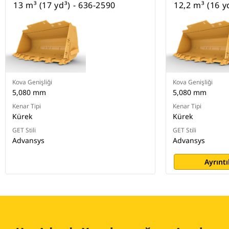
13 m³ (17 yd³) - 636-2590
12,2 m³ (16 y
Kova Genişliği
Kova Genişliği
5,080 mm
5,080 mm
Kenar Tipi
Kenar Tipi
Kürek
Kürek
GET Stili
GET Stili
Advansys
Advansys
Ayrıntı