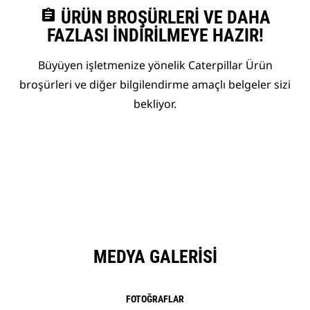
assignment
ÜRÜN BROŞÜRLERI VE DAHA
FAZLASI İNDIRILMEYE HAZIR!
Büyüyen işletmenize yönelik Caterpillar Ürün
broşürleri ve diğer bilgilendirme amaçlı belgeler sizi
bekliyor.
MEDYA GALERISI
FOTOĞRAFLAR