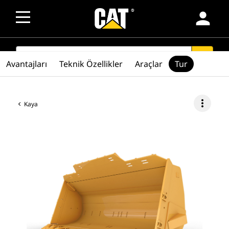
person
SEARCH
search
Avantajları
Teknik Özellikler
Araçlar
Tur
more_vert
Kaya