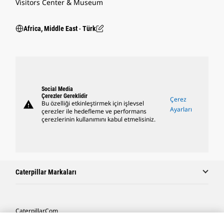
Visitors Center & Museum
Africa, Middle East ‧ Türk
Social Media
Çerezler Gereklidir
Çerez
warning
Bu özelliği etkinleştirmek için işlevsel
Ayarları
çerezler ile hedefleme ve performans
çerezlerinin kullanımını kabul etmelisiniz.
Caterpillar Markaları
Caterpillar.com