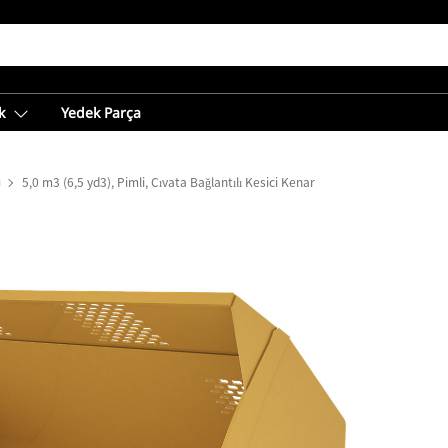
k
Yedek Parça
ı
5,0 m3 (6,5 yd3), Pimli, Cıvata Bağlantılı Kesici Kenar