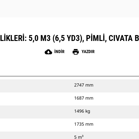
KLERI: 5,0 M3 (6,5 YD3), PIMLI, CIVATA
cloud_download
print
İNDIR
YAZDIR
2747 mm
1687 mm
1496 kg
1735 mm
5 m³