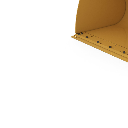
5,0 M3 (6,5 Yd3), Pimli, Cıvata Bağlantılı Kesici Kenar
Avan
Modeli Değiştirin