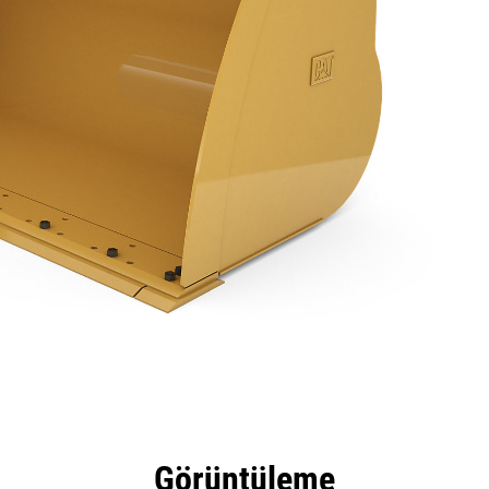
tajları
Teknik Özellikler
Araçlar
Tur
Görüntüleme