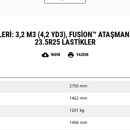
RI: 3,2 M3 (4,2 YD3), FUSION™ ATAŞMAN
23.5R25 LASTIKLER
cloud_download
print
İNDIR
YAZDIR
2750 mm
1462 mm
1201 kg
1406 mm