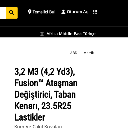
Oturum Aç
place
apps
Temsilci Bul
search
Africa Middle-East-Türkçe
ABD
Metrik
3,2 M3 (4,2 Yd3),
Fusion™ Ataşman
Değiştirici, Taban
Kenarı, 23.5R25
Lastikler
Kum Ve Çakıl Kovaları