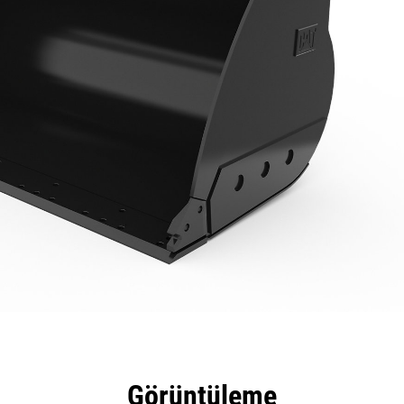
tajları
Teknik Özellikler
Araçlar
Tur
Görüntüleme