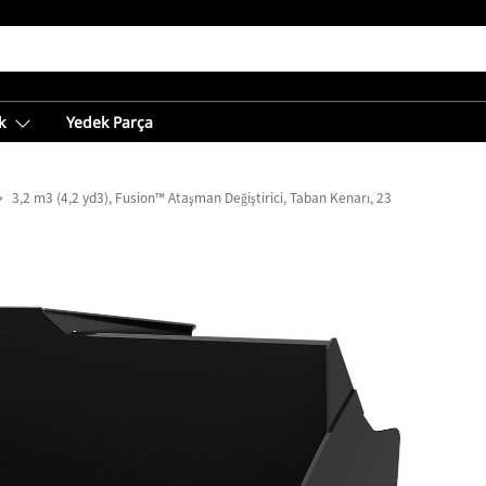
k
Yedek Parça
3,2 m3 (4,2 yd3), Fusion™ Ataşman Değiştirici, Taban Kenarı, 23.5R25 Lastikler