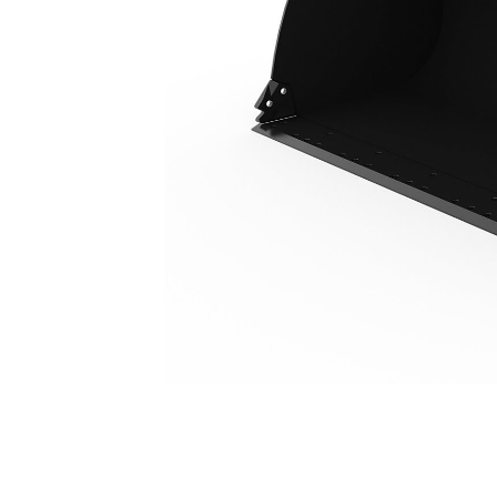
3,2 M3 (4,2 Yd3), Fusion™ Ataşman Değiştirici, Taban Kenarı, 23.5R25 Lastikler
Avan
Modeli Değiştirin