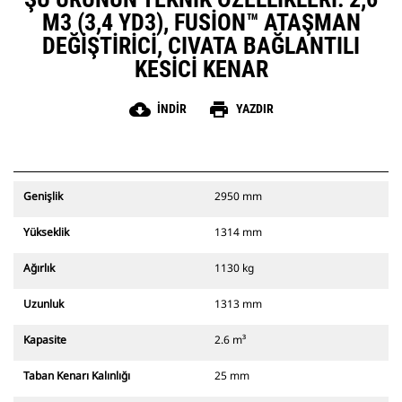
M3 (3,4 YD3), FUSION™ ATAŞMAN
DEĞIŞTIRICI, CIVATA BAĞLANTILI
KESICI KENAR
cloud_download
print
İNDIR
YAZDIR
Genişlik
2950 mm
Yükseklik
1314 mm
Ağırlık
1130 kg
Uzunluk
1313 mm
Kapasite
2.6 m³
Taban Kenarı Kalınlığı
25 mm