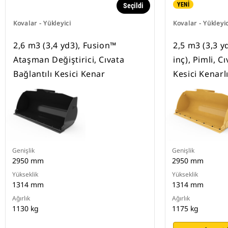
YENİ
Seçildi
Kovalar - Yükleyici
Kovalar - Yükleyic
2,6 m3 (3,4 yd3), Fusion™
2,5 m3 (3,3 y
Ataşman Değiştirici, Cıvata
inç), Pimli, C
Bağlantılı Kesici Kenar
Kesici Kenarl
Genişlik
Genişlik
2950 mm
2950 mm
Yükseklik
Yükseklik
1314 mm
1314 mm
Ağırlık
Ağırlık
1130 kg
1175 kg