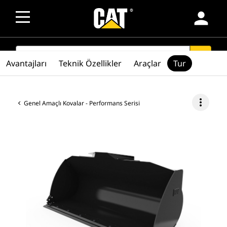
person
SEARCH
search
Avantajları
Teknik Özellikler
Araçlar
Tur
more_vert
Genel Amaçlı Kovalar - Performans Serisi