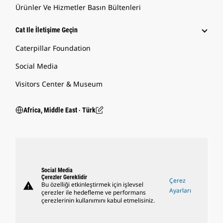
Ürünler Ve Hizmetler Basın Bültenleri
Cat Ile İletişime Geçin
Caterpillar Foundation
Social Media
Visitors Center & Museum
Africa, Middle East ‧ Türk
Social Media
Çerezler Gereklidir
Çerez
warning
Bu özelliği etkinleştirmek için işlevsel
Ayarları
çerezler ile hedefleme ve performans
çerezlerinin kullanımını kabul etmelisiniz.