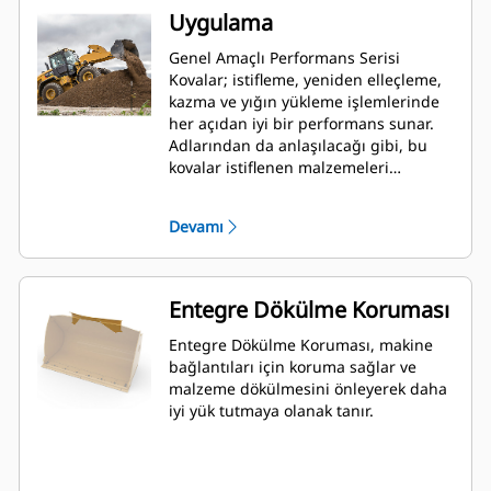
Uygulama
Genel Amaçlı Performans Serisi
Kovalar; istifleme, yeniden elleçleme,
kazma ve yığın yükleme işlemlerinde
her açıdan iyi bir performans sunar.
Adlarından da anlaşılacağı gibi, bu
kovalar istiflenen malzemeleri
yüklemede olduğu kadar, yığın
yüklemede de iyi iş görür. Bu kovalar,
Devamı
standart koparma kuvvetleri ve
aşınma koşulları için tasarlanmıştır.
Geri sürükleme ve tesviye
uygulamaları için idealdir. Performans
Entegre Dökülme Koruması
Serisi kovalar için dolum faktörü,
belirtilen kapasitenin %115 kadar
Entegre Dökülme Koruması, makine
üstüne çıkabilir.
bağlantıları için koruma sağlar ve
malzeme dökülmesini önleyerek daha
iyi yük tutmaya olanak tanır.