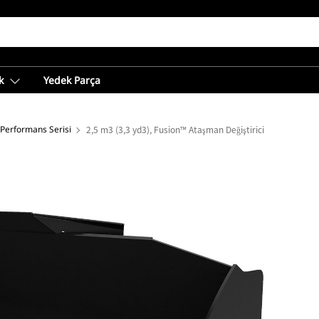
k
Yedek Parça
 Performans Serisi
2,5 m3 (3,3 yd3), Fusion™ Ataşman Değiştirici