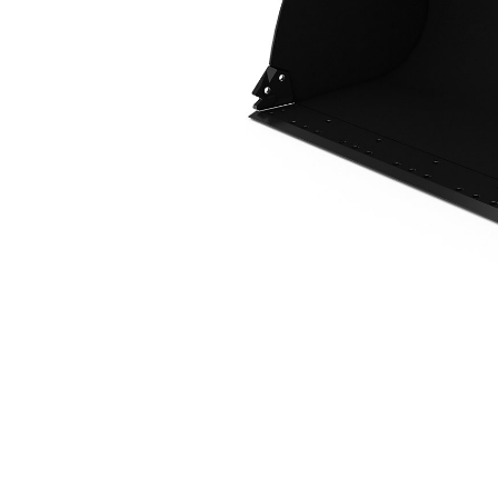
2,5 M3 (3,3 Yd3), Fusion™ Ataşman Değiştirici
Avan
Modeli Değiştirin