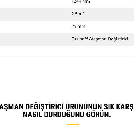
1244 mm
2.5 m³
25 mm
Fusion™ Ataşman Değiştirici
 ATAŞMAN DEĞIŞTIRICI ÜRÜNÜNÜN SIK KAR
NASIL DURDUĞUNU GÖRÜN.