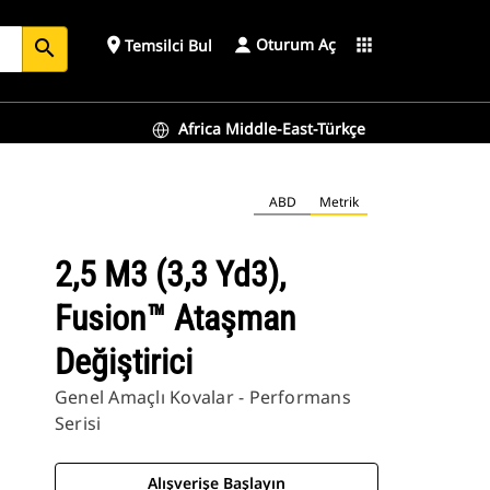
Oturum Aç
place
apps
Temsilci Bul
search
Africa Middle-East-Türkçe
ABD
Metrik
2,5 M3 (3,3 Yd3),
Fusion™ Ataşman
Değiştirici
Genel Amaçlı Kovalar - Performans
Serisi
Alışverişe Başlayın