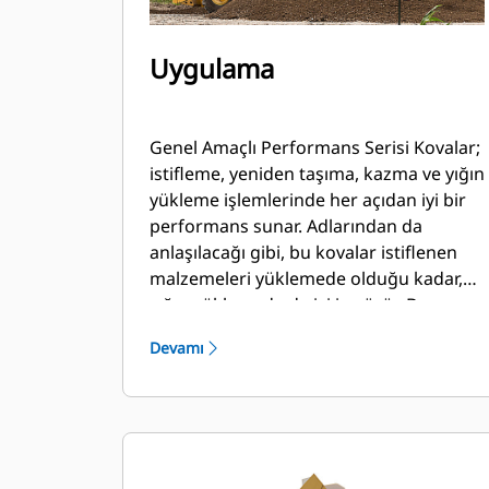
Uygulama
Genel Amaçlı Performans Serisi Kovalar;
istifleme, yeniden taşıma, kazma ve yığın
yükleme işlemlerinde her açıdan iyi bir
performans sunar. Adlarından da
anlaşılacağı gibi, bu kovalar istiflenen
malzemeleri yüklemede olduğu kadar,
yığın yüklemede de iyi iş görür. Bu
kovalar, standart koparma kuvvetleri ve
Devamı
aşınma koşulları için tasarlanmıştır. Geri
sürükleme ve tesviye uygulamaları için
idealdir. Performans Serisi kovalar için
dolum faktörü, belirtilen kapasitenin
%115 kadar üstüne çıkabilir.