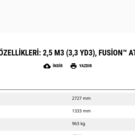
ZELLIKLERI: 2,5 M3 (3,3 YD3), FUSION™ 
cloud_download
print
İNDIR
YAZDIR
2727 mm
1333 mm
963 kg