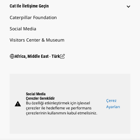
Cat Ile İletişime Geçin
Caterpillar Foundation
Social Media
Visitors Center & Museum
Africa, Middle East ‧ Türk
Social Media
Çerezler Gereklidir
Çerez
warning
Bu özelliği etkinleştirmek için işlevsel
Ayarları
çerezler ile hedefleme ve performans
çerezlerinin kullanımını kabul etmelisiniz.