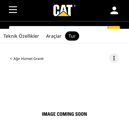
person
SEARCH
search
Teknik Özellikler
Araçlar
Tur
more_vert
Ağır Hizmet Granit