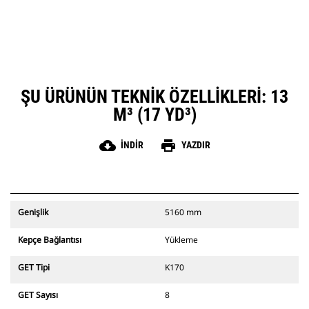
ŞU ÜRÜNÜN TEKNIK ÖZELLIKLERI: 13
M³ (17 YD³)
cloud_download
print
İNDIR
YAZDIR
Genişlik
5160 mm
Kepçe Bağlantısı
Yükleme
GET Tipi
K170
GET Sayısı
8