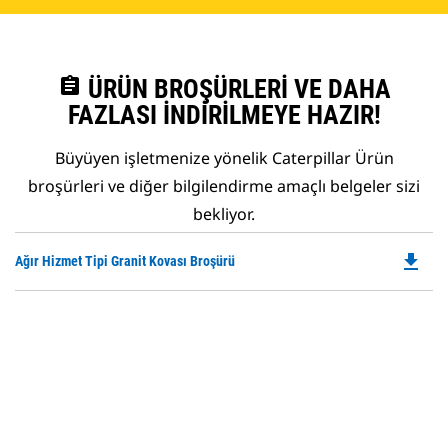
assignment
ÜRÜN BROŞÜRLERI VE DAHA
FAZLASI İNDIRILMEYE HAZIR!
Büyüyen işletmenize yönelik Caterpillar Ürün
broşürleri ve diğer bilgilendirme amaçlı belgeler sizi
bekliyor.
file_download
Do
Ağır Hizmet Tipi Granit Kovası Broşürü
P
O
in
a
N
Ta