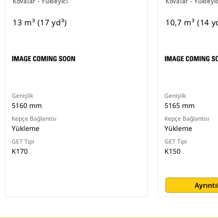
Kovalar - Yükleyici
Kovalar - Yükleyic
13 m³ (17 yd³)
10,7 m³ (14 y
Genişlik
Genişlik
5160 mm
5165 mm
Kepçe Bağlantısı
Kepçe Bağlantısı
Yükleme
Yükleme
GET Tipi
GET Tipi
K170
K150
Ayrıntı