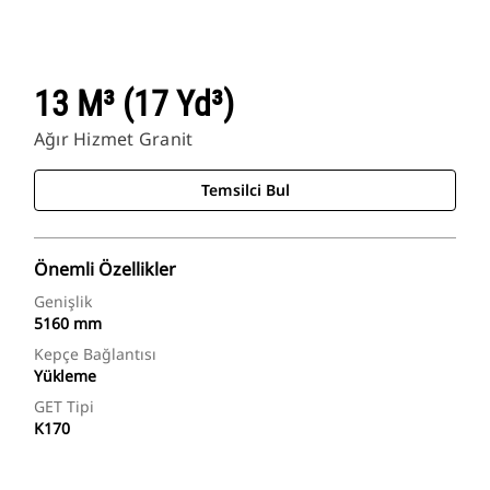
13 M³ (17 Yd³)
Ağır Hizmet Granit
Temsilci Bul
Önemli Özellikler
Genişlik
5160 mm
Kepçe Bağlantısı
Yükleme
GET Tipi
K170