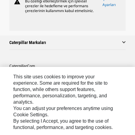
warning
Bu özelliği etkinleştirmek için işlevsel
Ayarları
çerezler ile hedefleme ve performans
çerezlerinin kullanımını kabul etmelisiniz.
Caterpillar Markaları
Caterpillar.com
Caterpillar Müşteri Hizmetleri Ve Iletişim
This site uses cookies to improve your
experience. Some are required for the site to
Site Haritası
function, while others support features,
performance, personalization, targeting, and
Cookie Settings
analytics.
Yasal
You can adjust your preferences anytime using
Cookie Settings.
Gizlilik
By selecting I Accept, you agree to the use of
functional, performance, and targeting cookies.