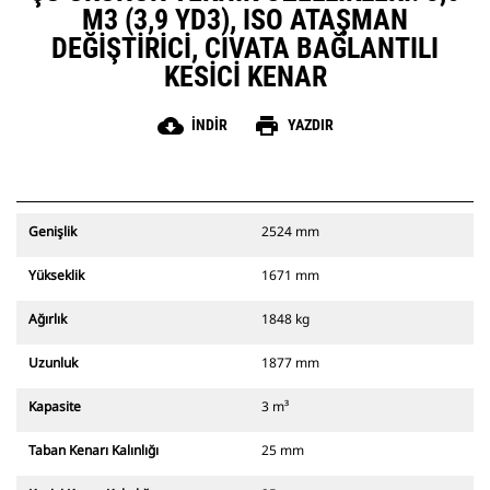
M3 (3,9 YD3), ISO ATAŞMAN
DEĞIŞTIRICI, CIVATA BAĞLANTILI
KESICI KENAR
cloud_download
print
İNDIR
YAZDIR
Genişlik
2524 mm
Yükseklik
1671 mm
Ağırlık
1848 kg
Uzunluk
1877 mm
Kapasite
3 m³
Taban Kenarı Kalınlığı
25 mm