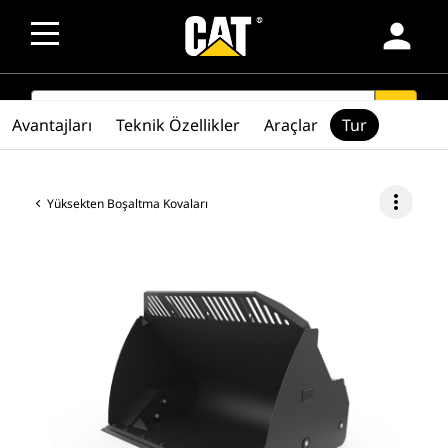
person
SEARCH
search
Avantajları
Teknik Özellikler
Araçlar
Tur
more_vert
Yüksekten Boşaltma Kovaları