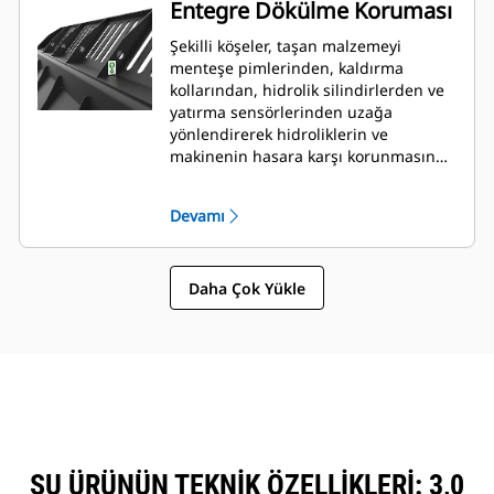
Entegre Dökülme Koruması
Şekilli köşeler, taşan malzemeyi
menteşe pimlerinden, kaldırma
kollarından, hidrolik silindirlerden ve
yatırma sensörlerinden uzağa
yönlendirerek hidroliklerin ve
makinenin hasara karşı korunmasına
yardımcı olur. Yığılı malzeme yığın
formunu takip ederek ileri doğru iyi
Devamı
bir görüş alanı sağlar ve boşaltma
sırasında köşelere hasar gelmesini
önler.
Daha Çok Yükle
ŞU ÜRÜNÜN TEKNIK ÖZELLIKLERI: 3,0