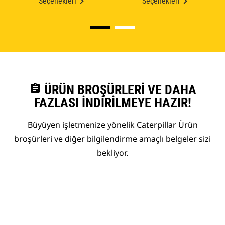
Seçenekleri
Seçenekleri
assignment
ÜRÜN BROŞÜRLERI VE DAHA
FAZLASI İNDIRILMEYE HAZIR!
Büyüyen işletmenize yönelik Caterpillar Ürün
broşürleri ve diğer bilgilendirme amaçlı belgeler sizi
bekliyor.