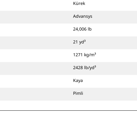
Kürek
Advansys
24,006 lb
21 yd³
1271 kg/m³
2428 lb/yd³
Kaya
Pimli