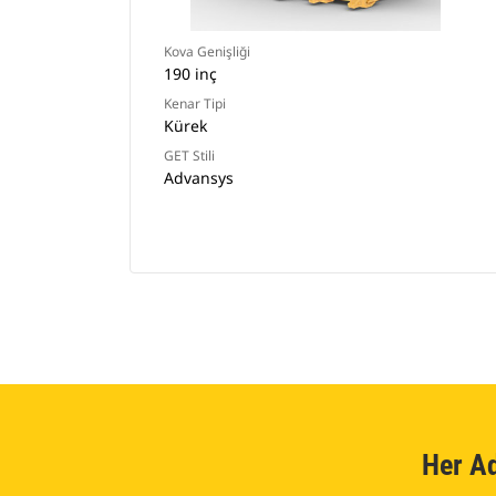
Kova Genişliği
190 inç
Kenar Tipi
Kürek
GET Stili
Advansys
Her A