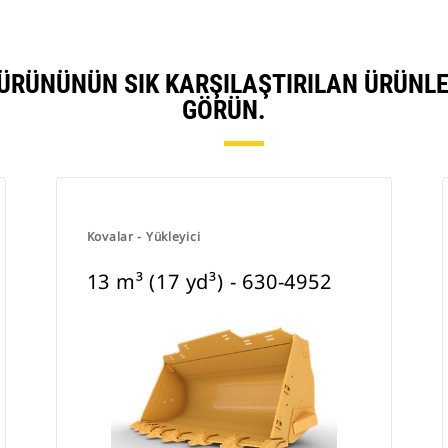
132 ÜRÜNÜNÜN SIK KARŞILAŞTIRILAN ÜRÜN
GÖRÜN.
Kovalar - Yükleyici
13 m³ (17 yd³) - 630-4952