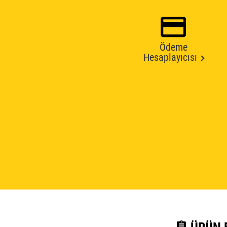
Ödeme
Hesaplayıcısı
assignment