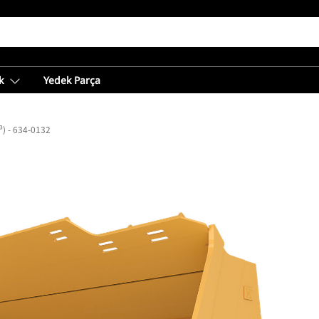
k
Yedek Parça
³) - 634-0132