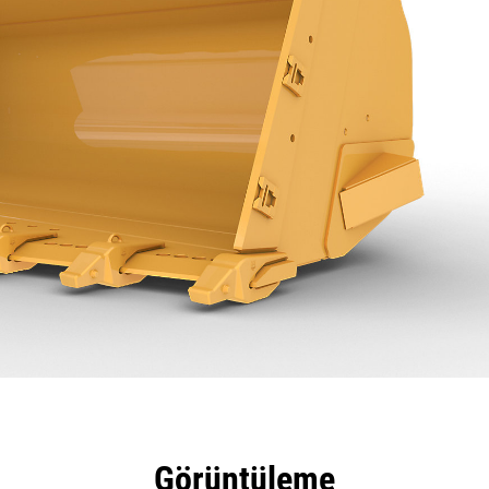
tajları
Teknik Özellikler
Araçlar
Tur
Görüntüleme