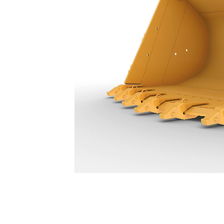
16,1 M³ (21 Yd³) - 634-0132
Avan
Modeli Değiştirin