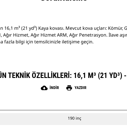
çin 16,1 m³ (21 yd³) Kaya kovası. Mevcut kova uçları: Kömür, 
 Ağır Hizmet, Ağır Hizmet ARM, Ağır Penetrasyon. İlave a
fazla bilgi için temsilcinizle iletişime geçin.
 TEKNIK ÖZELLIKLERI: 16,1 M³ (21 YD³) 
cloud_download
print
İNDIR
YAZDIR
190 inç