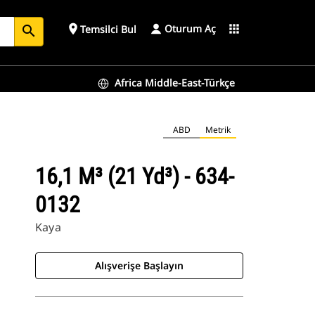
Oturum Aç
place
apps
Temsilci Bul
search
Africa Middle-East-Türkçe
ABD
Metrik
16,1 M³ (21 Yd³) - 634-
0132
Kaya
Alışverişe Başlayın