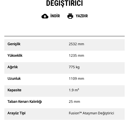
DEĞIŞTIRICI
cloud_download
print
İNDIR
YAZDIR
Genişlik
2532 mm
Yükseklik
1235 mm
Ağırlık
775 kg
Uzunluk
1109 mm
Kapasite
1.9 m³
Taban Kenarı Kalınlığı
25 mm
Arayüz Tipi
Fusion™ Ataşman Değiştirici