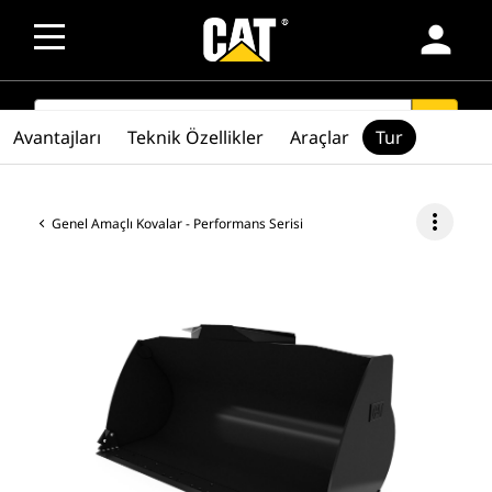
person
SEARCH
search
Avantajları
Teknik Özellikler
Araçlar
Tur
more_vert
Genel Amaçlı Kovalar - Performans Serisi