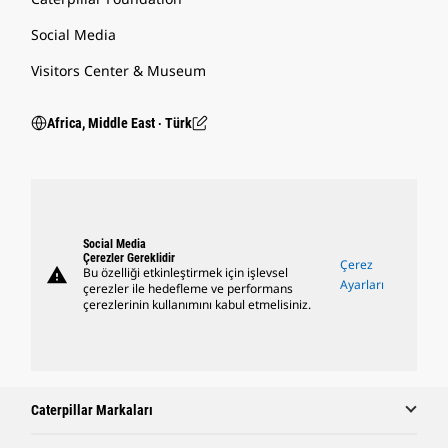
Social Media
Visitors Center & Museum
Africa, Middle East ‧ Türk
Social Media
Çerezler Gereklidir
Çerez
warning
Bu özelliği etkinleştirmek için işlevsel
Ayarları
çerezler ile hedefleme ve performans
çerezlerinin kullanımını kabul etmelisiniz.
Caterpillar Markaları