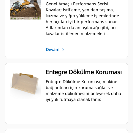
Genel Amaçlı Performans Serisi
Kovalar; istifleme, yeniden taşıma,
kazma ve yığın yükleme işlemlerinde
her açıdan iyi bir performans sunar.
Adlarından da anlaşılacağı gibi, bu
kovalar istiflenen malzemeleri
yüklemede olduğu kadar, yığın
yüklemede de iyi iş görür. Bu kovalar,
Devamı
standart koparma kuvvetleri ve
aşınma koşulları için tasarlanmıştır.
Geri sürükleme ve tesviye
uygulamaları için idealdir. Performans
Entegre Dökülme Koruması
Serisi kovalar için dolum faktörü,
belirtilen kapasitenin %115 kadar
Entegre Dökülme Koruması, makine
üstüne çıkabilir.
bağlantıları için koruma sağlar ve
malzeme dökülmesini önleyerek daha
iyi yük tutmaya olanak tanır.