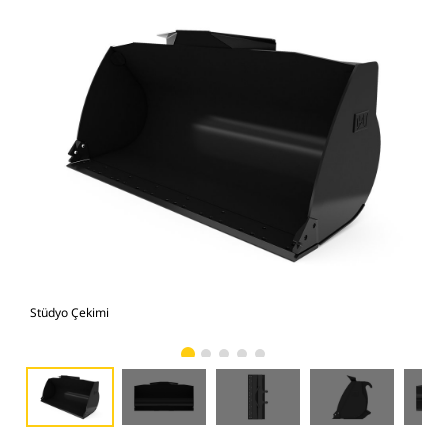
Stüdyo Çekimi
Önd