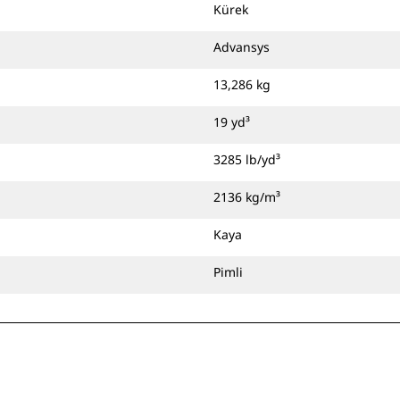
Kürek
Advansys
13,286 kg
19 yd³
3285 lb/yd³
2136 kg/m³
Kaya
Pimli