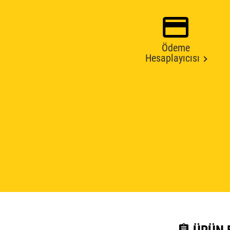
Ödeme
Hesaplayıcısı
assignment