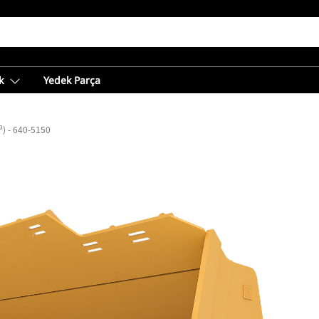
k
Yedek Parça
³) - 640-5150