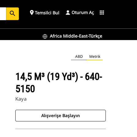
Oturum Aç
place
apps
Temsilci Bul
search
Africa Middle-East-Türkçe
ABD
Metrik
14,5 M³ (19 Yd³) - 640-
5150
Kaya
Alışverişe Başlayın