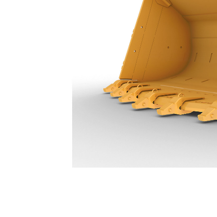
14,5 M³ (19 Yd³) - 640-5150
Avan
Modeli Değiştirin