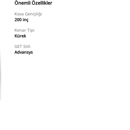
Önemli Özellikler
Kova Genişliği
200 inç
Kenar Tipi
Kürek
GET Stili
Advansys
Alışverişe Başlayın