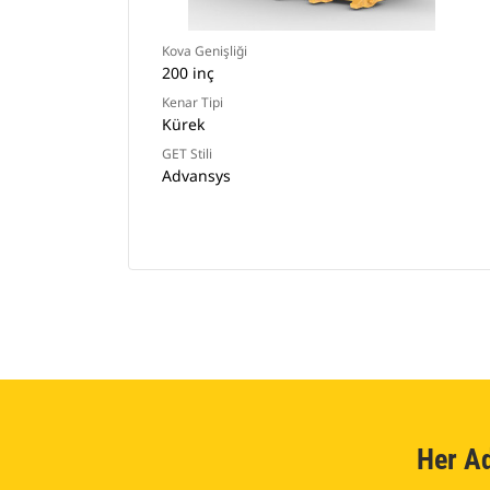
Kova Genişliği
200 inç
Kenar Tipi
Kürek
GET Stili
Advansys
Her A