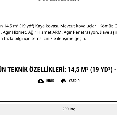
çin 14,5 m³ (19 yd³) Kaya kovası. Mevcut kova uçları: Kömür, 
 Ağır Hizmet, Ağır Hizmet ARM, Ağır Penetrasyon. İlave a
fazla bilgi için temsilcinizle iletişime geçin.
 TEKNIK ÖZELLIKLERI: 14,5 M³ (19 YD³) 
cloud_download
print
İNDIR
YAZDIR
200 inç