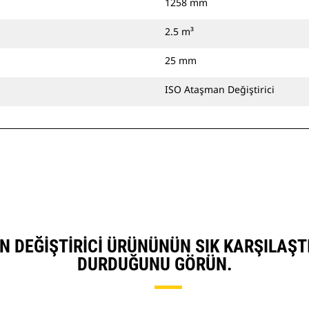
1258 mm
2.5 m³
25 mm
ISO Ataşman Değiştirici
MAN DEĞIŞTIRICI ÜRÜNÜNÜN SIK KARŞILAŞ
DURDUĞUNU GÖRÜN.