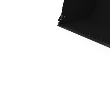
2,5 M3 (3,3 Yd3), ISO Ataşman Değiştirici
Avan
Modeli Değiştirin