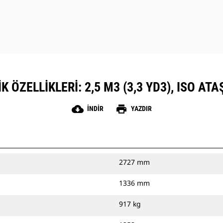
 ÖZELLIKLERI: 2,5 M3 (3,3 YD3), ISO AT
cloud_download
print
İNDIR
YAZDIR
2727 mm
1336 mm
917 kg