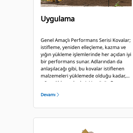
Uygulama
Genel Amaçlı Performans Serisi Kovalar;
istifleme, yeniden elleçleme, kazma ve
yığın yükleme işlemlerinde her açıdan iyi
bir performans sunar. Adlarından da
anlaşılacağı gibi, bu kovalar istiflenen
malzemeleri yüklemede olduğu kadar,
yığın yüklemede de iyi iş görür. Bu
kovalar, standart koparma kuvvetleri ve
Devamı
aşınma koşulları için tasarlanmıştır. Geri
sürükleme ve tesviye uygulamaları için
idealdir. Performans Serisi kovalar için
dolum faktörü, belirtilen kapasitenin
%115 kadar üstüne çıkabilir.